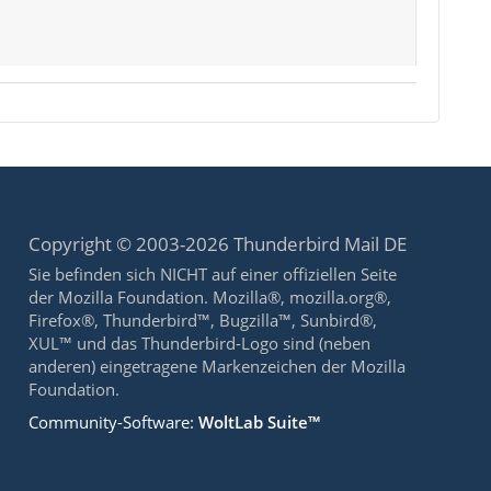
Copyright © 2003-2026 Thunderbird Mail DE
Sie befinden sich NICHT auf einer offiziellen Seite
der Mozilla Foundation. Mozilla®, mozilla.org®,
Firefox®, Thunderbird™, Bugzilla™, Sunbird®,
XUL™ und das Thunderbird-Logo sind (neben
anderen) eingetragene Markenzeichen der Mozilla
Foundation.
Community-Software:
WoltLab Suite™