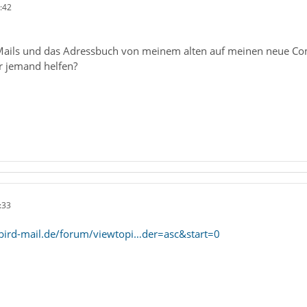
:42
ails und das Adressbuch von meinem alten auf meinen neue Comp
ir jemand helfen?
:33
bird-mail.de/forum/viewtopi…der=asc&start=0