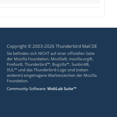
Copyright © 2003-2026 Thunderbird Mail DE
Sie befinden sich NICHT auf einer offiziellen Seite
der Mozilla Foundation. Mozilla®, mozilla.org®,
Firefox®, Thunderbird™, Bugzilla™, Sunbird®,
XUL™ und das Thunderbird-Logo sind (neben
anderen) eingetragene Markenzeichen der Mozilla
Foundation.
Community-Software:
WoltLab Suite™