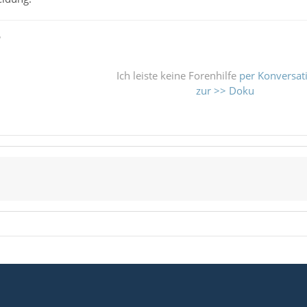
ß
Ich leiste keine Forenhilfe
per Konversat
zur >> Doku