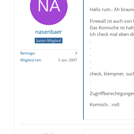
Hallo rum.. Äh braun
Firewall ist auch von 
Das Komische ist halt
nasenbaer
Ich check mal eben die 
.
Junior-Mitglied
.
Beiträge
3
.
Mitglied seit
3. Jan. 2007
.
.
check, klempner, such.
.
.
Zugriffberechtigungen 
Komisch.. :roll: