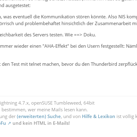
d ausgetestet:
n, was eventuell die Kommunikation stören könnte. Also NIS kompl
törrisch und problembehaftet hinsichtlich der Zusammenarbeit mit 
rreichbarkeit des Servers testen. Wie ==> Doku.
mmer wieder einen "AHA-Effekt" bei den Usern festgestellt: Nä
st den Test mit telnet machen, bevor du den Thunderbird zerpflück
Lightning 4.7.x, openSUSE Tumbleweed, 64bit
l bestimmen, wer meine Mails lesen kann.
zung der
(erweiterten) Suche
, und von
Hilfe & Lexikon
ist völlig
oFu
und kein HTML in E-Mails!