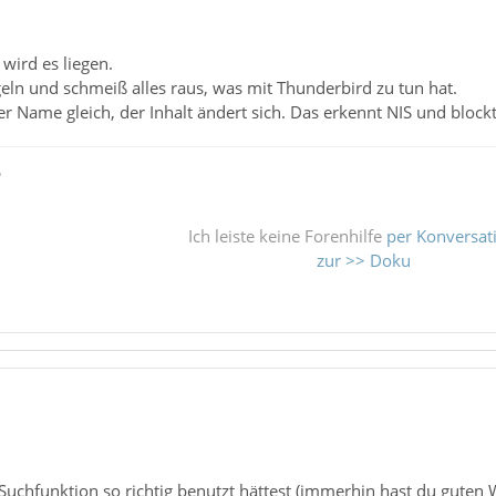
 wird es liegen.
geln und schmeiß alles raus, was mit Thunderbird zu tun hat.
r Name gleich, der Inhalt ändert sich. Das erkennt NIS und blockt
ß
Ich leiste keine Forenhilfe
per Konversat
zur >> Doku
Suchfunktion so richtig benutzt hättest (immerhin hast du guten W