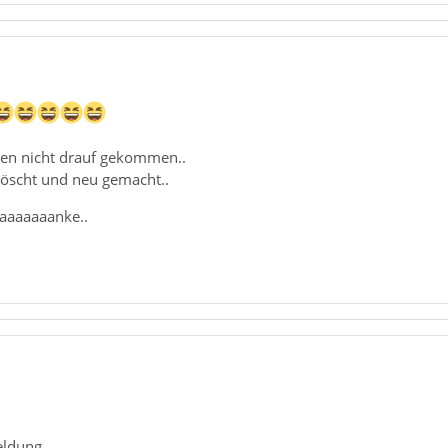
ben nicht drauf gekommen..
löscht und neu gemacht..
aaaaaaanke..
eldung.