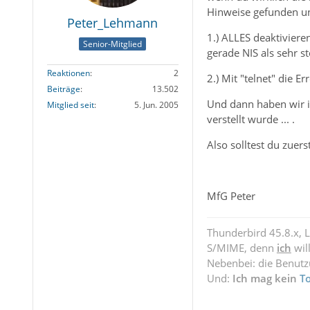
Hinweise gefunden un
Peter_Lehmann
1.) ALLES deaktiviere
Senior-Mitglied
gerade NIS als sehr s
Reaktionen
2
2.) Mit "telnet" die E
Beiträge
13.502
Und dann haben wir i
Mitglied seit
5. Jun. 2005
verstellt wurde ... .
Also solltest du zuer
MfG Peter
Thunderbird 45.8.x, 
S/MIME, denn
ich
wil
Nebenbei: die Benut
Und:
Ich mag kein
T