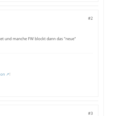
#2
atet und manche FW blockt dann das "neue"
ion
!
#3