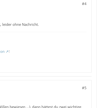
#4
, leider ohne Nachricht.
ion
!
#5
illen bewiesen ...), dann hättest du zwei wichtige