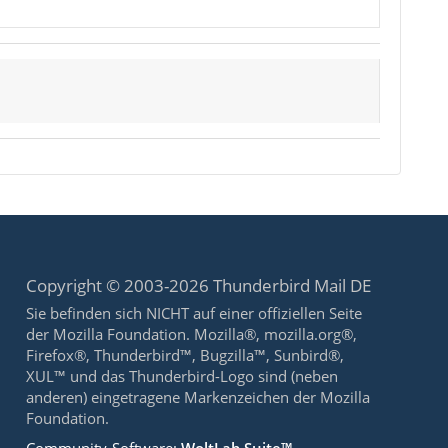
Copyright © 2003-2026 Thunderbird Mail DE
Sie befinden sich NICHT auf einer offiziellen Seite
der Mozilla Foundation. Mozilla®, mozilla.org®,
Firefox®, Thunderbird™, Bugzilla™, Sunbird®,
XUL™ und das Thunderbird-Logo sind (neben
anderen) eingetragene Markenzeichen der Mozilla
Foundation.
Community-Software:
WoltLab Suite™