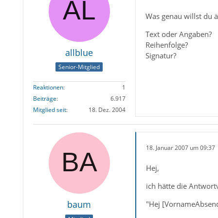
Was genau willst du 
Text oder Angaben?
Reihenfolge?
allblue
Signatur?
Senior-Mitglied
Reaktionen
1
Beiträge
6.917
Mitglied seit
18. Dez. 2004
18. Januar 2007 um 09:37
Hej,
ich hätte die Antwort
baum
"Hej [VornameAbsend