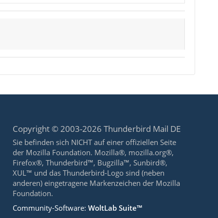
Copyright © 2003-2026 Thunderbird Mail DE
Sie befinden sich NICHT auf einer offiziellen Seite
der Mozilla Foundation. Mozilla®, mozilla.org®,
Firefox®, Thunderbird™, Bugzilla™, Sunbird®,
XUL™ und das Thunderbird-Logo sind (neben
anderen) eingetragene Markenzeichen der Mozilla
Foundation.
Community-Software:
WoltLab Suite™