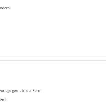
ändern?
vorlage gerne in der Form:
er],