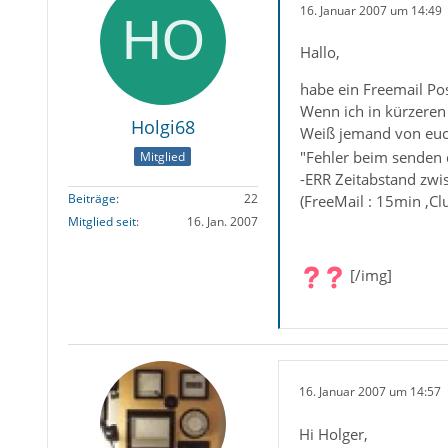
16. Januar 2007 um 14:49
Hallo,
habe ein Freemail Po
Wenn ich in kürzeren
Holgi68
Weiß jemand von euch
"Fehler beim senden d
Mitglied
-ERR Zeitabstand zwi
Beiträge
22
(FreeMail : 15min ,Cl
Mitglied seit
16. Jan. 2007
[/img]
16. Januar 2007 um 14:57
Hi Holger,