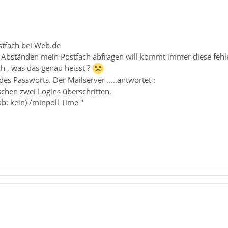
stfach bei Web.de
 Abständen mein Postfach abfragen will kommt immer diese feh
 , was das genau heisst ?
es Passworts. Der Mailserver .....antwortet :
schen zwei Logins überschritten.
ub: kein) /minpoll Time "