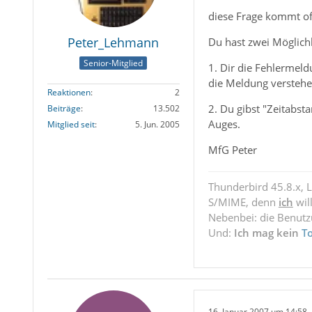
diese Frage kommt oft
Peter_Lehmann
Du hast zwei Möglichk
Senior-Mitglied
1. Dir die Fehlermel
die Meldung verstehe
Reaktionen
2
2. Du gibst "Zeitabst
Beiträge
13.502
Auges.
Mitglied seit
5. Jun. 2005
MfG Peter
Thunderbird 45.8.x, 
S/MIME, denn
ich
wil
Nebenbei: die Benut
Und:
Ich mag kein
T
16. Januar 2007 um 14:58