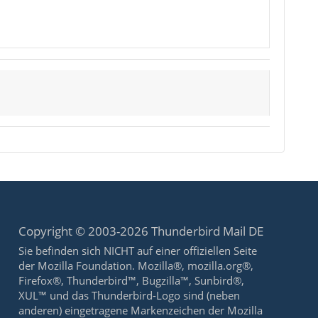
Copyright © 2003-2026 Thunderbird Mail DE
Sie befinden sich NICHT auf einer offiziellen Seite
der Mozilla Foundation. Mozilla®, mozilla.org®,
Firefox®, Thunderbird™, Bugzilla™, Sunbird®,
XUL™ und das Thunderbird-Logo sind (neben
anderen) eingetragene Markenzeichen der Mozilla