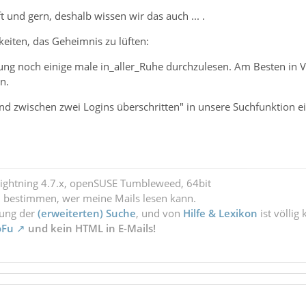
 und gern, deshalb wissen wir das auch ... .
eiten, das Geheimnis zu lüften:
dung noch einige male in_aller_Ruhe durchzulesen. Am Besten in
n.
and zwischen zwei Logins überschritten" in unsere Suchfunktion ei
Lightning 4.7.x, openSUSE Tumbleweed, 64bit
l bestimmen, wer meine Mails lesen kann.
zung der
(erweiterten) Suche
, und von
Hilfe & Lexikon
ist völlig
oFu
und kein HTML in E-Mails!