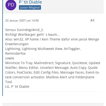
P´tit Diable
Junior-Mitglied
#3
20. Januar 2007 um 14:00
Servus Sünndogskind_2,
Richtig! Wortkarger geht´s kaum...
Also: win32. XP home / kein Theme dafür eine janze Menge
Erweiterungen
Lightning, Lightning Multiweek View, ItnToggler,
Reminderfox
sowie
Minimize To Tray, Mailredirect, Signature, Quicktext, Update
Notifier, Menu Editor, Unselect Message, Auto Copy, Quote
Colors, FoxClocks, Edit Config Files, Message Faces, Event-to-
task conversion activator, Mailbox Alert und Folderplane
Tool.
LG. P´tit Diable