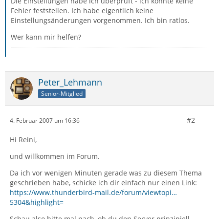
Die Einstellungen habe ich überprüft - ich konnte keine
Fehler feststellen. Ich habe eigentlich keine
Einstellungsänderungen vorgenommen. Ich bin ratlos.
Wer kann mir helfen?
Peter_Lehmann
Senior-Mitglied
#2
4. Februar 2007 um 16:36
Hi Reini,
und willkommen im Forum.
Da ich vor wenigen Minuten gerade was zu diesem Thema
geschrieben habe, schicke ich dir einfach nur einen Link:
https://www.thunderbird-mail.de/forum/viewtopi…
5304&highlight=
Schau also bitte mal nach, ob du den Server prinzipiell