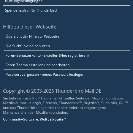
Nutzungsbedingungen
Spendenaufruf für Thunderbird
Hilfe zu dieser Webseite
Übersicht der Hilfe zur Webseite
Die Suchfunktion benutzen
Foren-Benutzerkonto - Erstellen (Neu registrieren)
Foren-Thema erstellen und bearbeiten
Passwort vergessen - neues Passwort festlegen
Copyright © 2003-2026 Thunderbird Mail DE
Sie befinden sich NICHT auf einer offiziellen Seite der Mozilla Foundation.
Mozilla®, mozilla.org®, Firefox®, Thunderbird™, Bugzilla™, Sunbird®, XUL™
und das Thunderbird-Logo sind (neben anderen) eingetragene
Markenzeichen der Mozilla Foundation.
Community-Software:
WoltLab Suite™