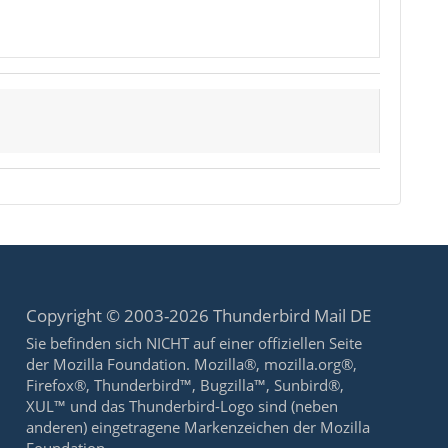
Copyright © 2003-2026 Thunderbird Mail DE
Sie befinden sich NICHT auf einer offiziellen Seite
der Mozilla Foundation. Mozilla®, mozilla.org®,
Firefox®, Thunderbird™, Bugzilla™, Sunbird®,
XUL™ und das Thunderbird-Logo sind (neben
anderen) eingetragene Markenzeichen der Mozilla