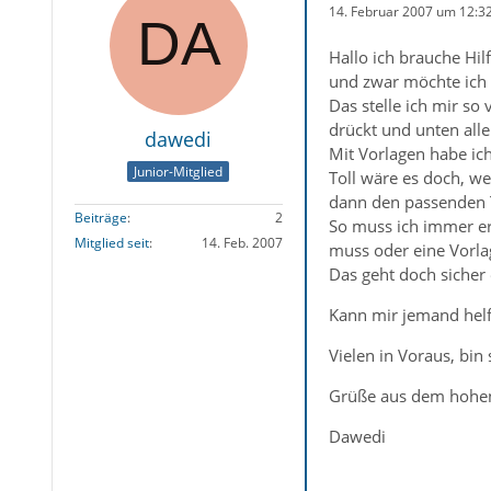
14. Februar 2007 um 12:3
Hallo ich brauche Hilf
und zwar möchte ich T
Das stelle ich mir so
drückt und unten alle
dawedi
Mit Vorlagen habe ich
Junior-Mitglied
Toll wäre es doch, w
dann den passenden T
Beiträge
2
So muss ich immer ers
Mitglied seit
14. Feb. 2007
muss oder eine Vorlag
Das geht doch sicher 
Kann mir jemand hel
Vielen in Voraus, bi
Grüße aus dem hohe
Dawedi