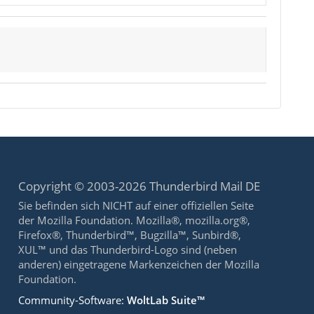
Copyright © 2003-2026 Thunderbird Mail DE
Sie befinden sich NICHT auf einer offiziellen Seite
der Mozilla Foundation. Mozilla®, mozilla.org®,
Firefox®, Thunderbird™, Bugzilla™, Sunbird®,
XUL™ und das Thunderbird-Logo sind (neben
anderen) eingetragene Markenzeichen der Mozilla
Foundation.
Community-Software:
WoltLab Suite™