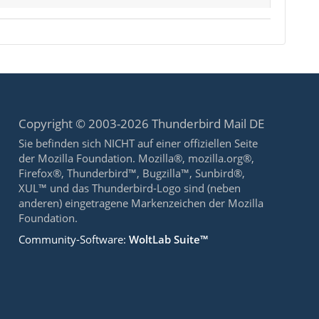
Copyright © 2003-2026 Thunderbird Mail DE
Sie befinden sich NICHT auf einer offiziellen Seite
der Mozilla Foundation. Mozilla®, mozilla.org®,
Firefox®, Thunderbird™, Bugzilla™, Sunbird®,
XUL™ und das Thunderbird-Logo sind (neben
anderen) eingetragene Markenzeichen der Mozilla
Foundation.
Community-Software:
WoltLab Suite™