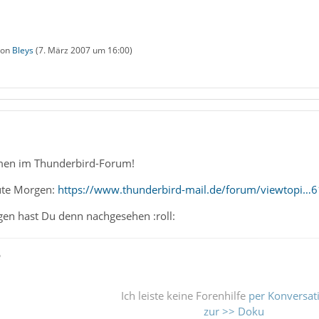
 von
Bleys
(
7. März 2007 um 16:00
)
mmen im Thunderbird-Forum!
ute Morgen:
https://www.thunderbird-mail.de/forum/viewtopi…6
gen hast Du denn nachgesehen :roll:
ß
Ich leiste keine Forenhilfe
per Konversat
zur >> Doku