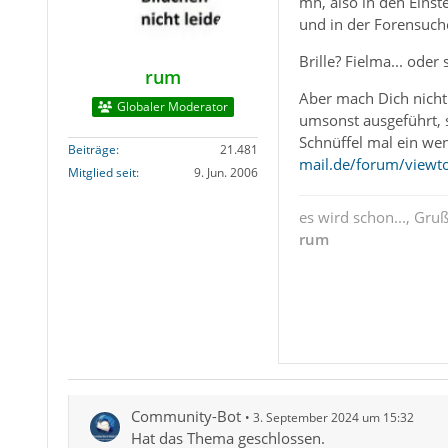
mh, also in den Eins
und in der Forensuch
Brille? Fielma... oder 
rum
Aber mach Dich nicht
Globaler Moderator
umsonst ausgeführt, sp
Schnüffel mal ein we
Beiträge
21.481
mail.de/forum/viewt
Mitglied seit
9. Jun. 2006
es wird schon..., Gru
rum
Community-Bot
3. September 2024 um 15:32
Hat das Thema geschlossen.