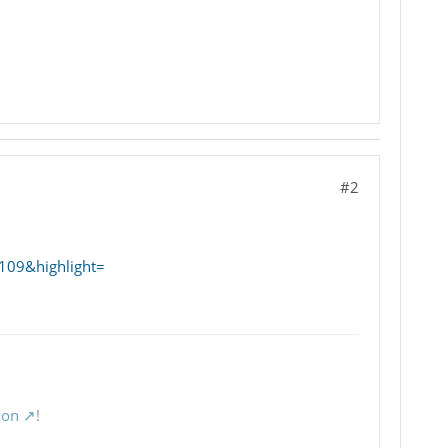
#2
109&highlight=
ion
!