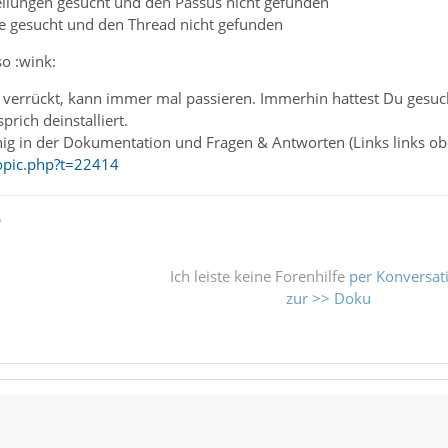
tellungen gesucht und den Passus nicht gefunden
e gesucht und den Thread nicht gefunden
so :wink:
 verrückt, kann immer mal passieren. Immerhin hattest Du gesuc
rich deinstalliert.
nig in der Dokumentation und Fragen & Antworten (Links links o
opic.php?t=22414
ß
Ich leiste keine Forenhilfe
per Konversat
zur >> Doku