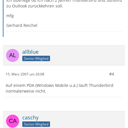
Ich überlege ob ich nach 2 Jahren Thunderbird und Sunbird
zu Outlook zurückkehren soll.
mfg
Gerhard Reichel
allblue
Senior-Mitglied
#4
15. März 2007 um 20:08
Auf einem PDA (Windows Mobile u.ä.) läuft Thunderbird
normalerweise nicht.
caschy
Senior-Mitglied