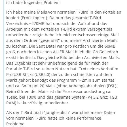
ich habe folgendes Problem:
ich habe meine Mails vom normalen T-Bird in den Portablen
kopiert (Profil kopiert). Da nun das gesamte T-Bird
Verzeichnis ~270MB hat und sich der Aufruf und das
Arbeiten mit dem Portablen T-Bird extrem verzögert bis
unbedienbar zeigte habe ich mich entschossen einige Mail
aus dem Ordner "gesendet" und meine Archivierten Mails
zu löschen. Die Sent Datei war pro Postfach um die 60MB
groß, nach dem löschen ALLER Mail blieb die Größe jedoch
exakt identisch. Das gleiche Bild bei den Archivierten Mails.
Das Ergebnis ist sehr unbefriedigend da für mich der
Portable T-Bird so keinen Nutzen hat. Trotz eines Verbatim
Pro USB-Sticks (USB2.0) der zu den schnellsten auf dem
Markt gehört benötigt das Programm 1-2min zum startet
und ca. 5min um 20 Mails (ohne Anhang) abzuholen (DSL).
Beim öffnen der Mails ist die Prozzessor auslastung ca.
15sec. bei 100% und das gesamte System (P4 3,2 Ghz; 1GB
RAM) ist kurzfristig unbedienbar.
Als der T-Bird noch "jungfreulich" war ohne meine Daten
vom normalen T-Bird hatte ich keine Performance
Probleme.