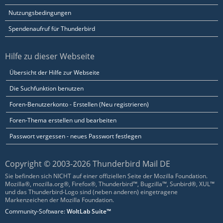
Nutzungsbedingungen
Spendenaufruf für Thunderbird
Hilfe zu dieser Webseite
Übersicht der Hilfe zur Webseite
Die Suchfunktion benutzen
Foren-Benutzerkonto - Erstellen (Neu registrieren)
Foren-Thema erstellen und bearbeiten
Passwort vergessen - neues Passwort festlegen
Copyright © 2003-2026 Thunderbird Mail DE
Sie befinden sich NICHT auf einer offiziellen Seite der Mozilla Foundation.
Mozilla®, mozilla.org®, Firefox®, Thunderbird™, Bugzilla™, Sunbird®, XUL™
und das Thunderbird-Logo sind (neben anderen) eingetragene
Markenzeichen der Mozilla Foundation.
Community-Software:
WoltLab Suite™