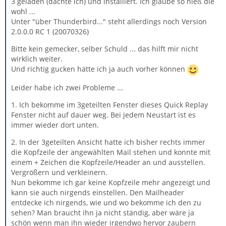
3 geladen (dachte ich) und installiert. Ich glaube so hieß die
wohl ...
Unter "über Thunderbird..." steht allerdings noch Version
2.0.0.0 RC 1 (20070326)
Bitte kein gemecker, selber Schuld ... das hilft mir nicht
wirklich weiter.
Und richtig gucken hätte ich ja auch vorher können
Leider habe ich zwei Probleme ...
1. Ich bekomme im 3geteilten Fenster dieses Quick Replay
Fenster nicht auf dauer weg. Bei jedem Neustart ist es
immer wieder dort unten.
2. In der 3geteilten Ansicht hatte ich bisher rechts immer
die Kopfzeile der angewählten Mail stehen und konnte mit
einem + Zeichen die Kopfzeile/Header an und ausstellen.
Vergrößern und verkleinern.
Nun bekomme ich gar keine Kopfzeile mehr angezeigt und
kann sie auch nirgends einstellen. Den Mailheader
entdecke ich nirgends, wie und wo bekomme ich den zu
sehen? Man braucht ihn ja nicht ständig, aber wäre ja
schön wenn man ihn wieder irgendwo hervor zaubern