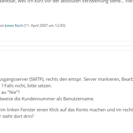
e dankbar, weil ich kurz vor der absoluten Verzweiflung stehe... Vi
 von
Jonas Koch
(
11. April 2007 um 12:45
)
usgangsserver (SMTP), rechts den entspr. Server markieren, Bear
Falls nicht, bitte setzen.
 au "Nie"?
estweise die Kundennummer als Benutzername.
, im linken Fenster einen Klick auf das Konto machen und im rec
 steht dort drin?