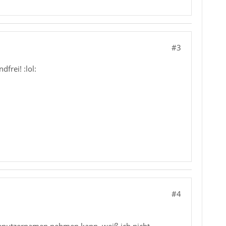
#3
frei! :lol:
#4
enutzernamen nehmen kann, weiß ich nicht.