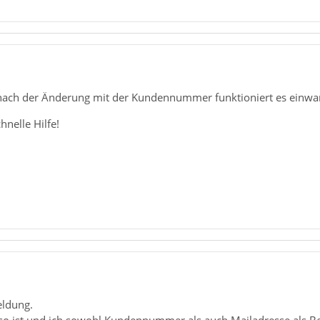
 nach der Änderung mit der Kundennummer funktioniert es einwand
hnelle Hilfe!
eldung.
o ist und ich sowohl Kundennummer als auch Mailadresse als B