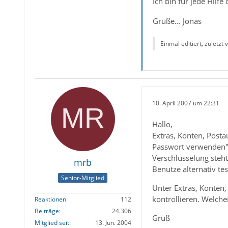
Ich bin für jede Hilf
Grüße... Jonas
Einmal editiert, zuletzt
10. April 2007 um 22:31
Hallo,
Extras, Konten, Posta
Passwort verwenden" ? 
Verschlüsselung steht
mrb
Benutze alternativ t
Senior-Mitglied
Unter Extras, Konten
kontrollieren. Welcher
Reaktionen
112
Beiträge
24.306
Gruß
Mitglied seit
13. Jun. 2004