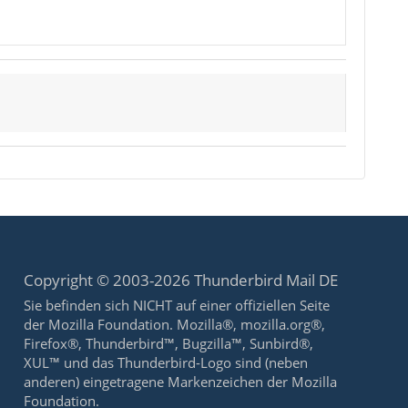
Copyright © 2003-2026 Thunderbird Mail DE
Sie befinden sich NICHT auf einer offiziellen Seite
der Mozilla Foundation. Mozilla®, mozilla.org®,
Firefox®, Thunderbird™, Bugzilla™, Sunbird®,
XUL™ und das Thunderbird-Logo sind (neben
anderen) eingetragene Markenzeichen der Mozilla
Foundation.