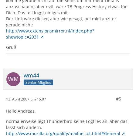
komme gerade nicht auf die Seite, um mir mehr Details
anzuschauen, aber evtl. wäre TB Progress History etwas für
Dich. Das teil loggt einiges mit.
Der Link wäre dieser, aber wie gesagt, bei mir funzt er
gerade nicht:
http://www.extensionsmirror.nl/index.php?
showtopic=2031
Gruß
wm44
Senior-Mitglied
#5
13. April 2007 um 15:07
Hallo Andreas,
normalerweise legt Thunderbird keine Logfiles an, aber das
lässt sich ändern.
http://www.mozilla.org/quality/mailne…ot.html#General