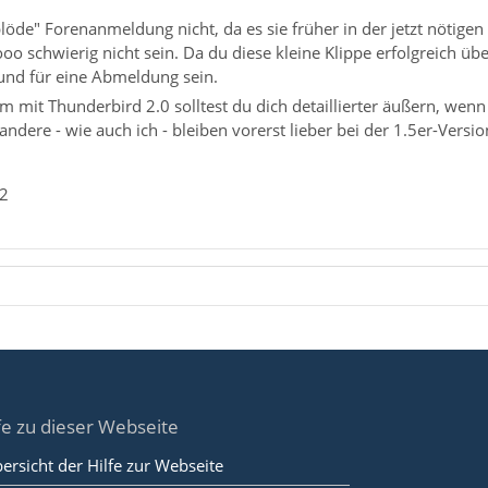
blöde" Forenanmeldung nicht, da es sie früher in der jetzt nötige
ooo schwierig nicht sein. Da du diese kleine Klippe erfolgreich 
rund für eine Abmeldung sein.
 mit Thunderbird 2.0 solltest du dich detaillierter äußern, wenn 
andere - wie auch ich - bleiben vorerst lieber bei der 1.5er-Versio
_2
fe zu dieser Webseite
ersicht der Hilfe zur Webseite