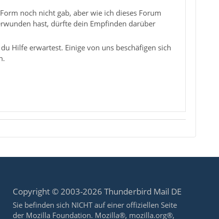
n Form noch nicht gab, aber wie ich dieses Forum
überwunden hast, dürfte dein Empfinden darüber
du Hilfe erwartest. Einige von uns beschäfigen sich
n.
Copyright © 2003-2026 Thunderbird Mail DE
Sie befinden sich NICHT auf einer offiziellen Seite
der Mozilla Foundation. Mozilla®, mozilla.org®,