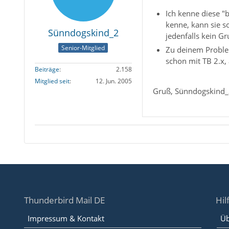
Ich kenne diese "
kenne, kann sie s
Sünndogskind_2
jedenfalls kein G
Senior-Mitglied
Zu deinem Problem
schon mit TB 2.x, 
Beiträge
2.158
Mitglied seit
12. Jun. 2005
Gruß, Sünndogskind
Thunderbird Mail DE
Hil
Impressum & Kontakt
Üb