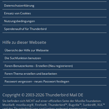
Datenschutzerklärung
Einsatz von Cookies
Nutzungsbedingungen
Spendenaufruf für Thunderbird
Hilfe zu dieser Webseite
Übersicht der Hilfe zur Webseite
Die Suchfunktion benutzen
Foren-Benutzerkonto - Erstellen (Neu registrieren)
Foren-Thema erstellen und bearbeiten
Passwort vergessen - neues Passwort festlegen
Copyright © 2003-2026 Thunderbird Mail DE
Sie befinden sich NICHT auf einer offiziellen Seite der Mozilla Foundation.
Mozilla®, mozilla.org®, Firefox®, Thunderbird™, Bugzilla™, Sunbird®, XUL™
und das Thunderbird-Logo sind (neben anderen) eingetragene