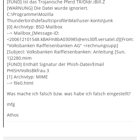
[FUND] Ist das Trojanische Pferd TR/Dldr.iBill.Z
[WARNUNG] Die Datei wurde ignoriert.
C:\Programme\Mozilla
Thunderbird\defaults\profile\Mail\user-konto\Junk
[0] Archivtyp: BSD Mailbox
--> Mailbox_[Message-ID:
<200612101548.kBAFm8bA030985@ens30fl.versatel.d][From:
"Volksbanken Raiffeisenbanken AG" <rechnungsupp]
[Subject: Volksbanken Raiffeisenbanken: Anleitung [Sun,
1]2280.mim
[FUND] Enthält Signatur der Phish-Datei/Email
PHISH/VolksBkfrau.3
[1] Archivtyp: MIME
--> file0.html
Was mache ich falsch bzw. was habe ich falsch eingestellt?
mfg
Athos