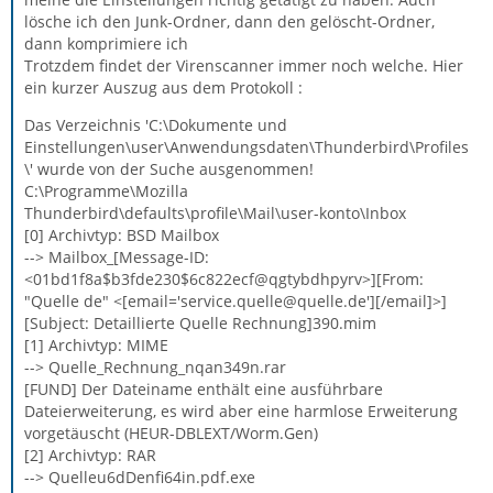
lösche ich den Junk-Ordner, dann den gelöscht-Ordner,
dann komprimiere ich
Trotzdem findet der Virenscanner immer noch welche. Hier
ein kurzer Auszug aus dem Protokoll :
Das Verzeichnis 'C:\Dokumente und
Einstellungen\user\Anwendungsdaten\Thunderbird\Profiles
\' wurde von der Suche ausgenommen!
C:\Programme\Mozilla
Thunderbird\defaults\profile\Mail\user-konto\Inbox
[0] Archivtyp: BSD Mailbox
--> Mailbox_[Message-ID:
<01bd1f8a$b3fde230$6c822ecf@qgtybdhpyrv>][From:
"Quelle de" <[email='service.quelle@quelle.de'][/email]>]
[Subject: Detaillierte Quelle Rechnung]390.mim
[1] Archivtyp: MIME
--> Quelle_Rechnung_nqan349n.rar
[FUND] Der Dateiname enthält eine ausführbare
Dateierweiterung, es wird aber eine harmlose Erweiterung
vorgetäuscht (HEUR-DBLEXT/Worm.Gen)
[2] Archivtyp: RAR
--> Quelleu6dDenfi64in.pdf.exe