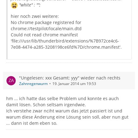
"white" : "";
hier noch zwei weitere:
No chrome package registered for
chrome://testpilot/locale/main.dtd
Could not read chrome manifest
'file:///usr/lib/thunderbird/extensions/%7B972ce4c6-
7e08-4474-a285-3208198ce6fd%7D/chrome.manifest'.
"Ungelesen: xxx Gesamt: yyy" wieder nach rechts
Zahnregenwurm
19. Januar 2014 um 19:53
hm ... ich hatte das selbe Problem und konnte es auch
damit lösen. Schon seltsam irgendwie.
Ich verstehe zwar nciht warum das jetzt passiert ist und
warum diese Änderung eine Lösung sein soll, aber nun gut
... dann ist dem eben so.