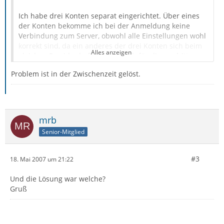
Ich habe drei Konten separat eingerichtet. Über eines
der Konten bekomme ich bei der Anmeldung keine
Verbindung zum Server, obwohl alle Einstellungen wohl
korrekt sind, da ein anderes der drei Konten sich beim
Alles anzeigen
gleichen Provider befinden und ich für dieses dritte
Konto die gleichen Daten eingegeben habe.
Problem ist in der Zwischenzeit gelöst.
Die Meldung lautet: Verbindung: Host kontaktiert, sende
Login-Daten...
Ich erhalte aber keine Verbindung. Ich erhalte noch
nicht einmal die Abfrage des Passwortes für dieses
Konto.
mrb
Was kann ich tun?
Senior-Mitglied
Ich verwende die neueste Thunderbirdversion.
Danke für die Hilfe
Beste Grüße
#3
18. Mai 2007 um 21:22
Und die Lösung war welche?
Gruß