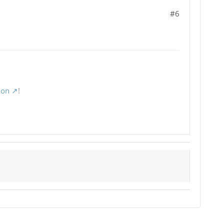
#6
ion
!