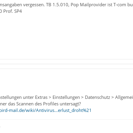
nsangaben vergessen. TB 1.5.010, Pop Mailprovider ist T-com bus
 Prof. SP4
nstellungen unter Extras > Einstellungen > Datenschutz > Allgeme
er das Scannen des Profiles untersagt?
ird-mail.de/wiki/Antivirus…erlust_droht%21
ß