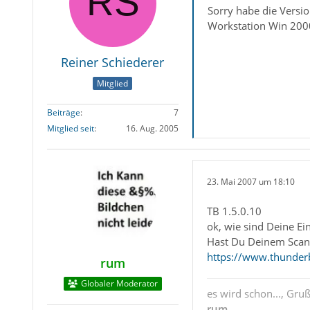
Sorry habe die Versio
Workstation Win 2000
Reiner Schiederer
Mitglied
Beiträge
7
Mitglied seit
16. Aug. 2005
23. Mai 2007 um 18:10
TB 1.5.0.10
ok, wie sind Deine Ei
Hast Du Deinem Scann
https://www.thunderb
rum
Globaler Moderator
es wird schon..., Gru
rum