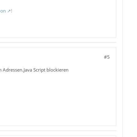
ion
!
#5
 Adressen.Java Script blockieren