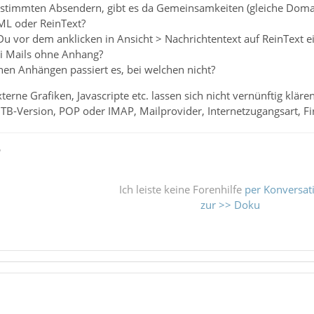
bestimmten Absendern, gibt es da Gemeinsamkeiten (gleiche Doma
TML oder ReinText?
Du vor dem anklicken in Ansicht > Nachrichtentext auf ReinText ei
ei Mails ohne Anhang?
hen Anhängen passiert es, bei welchen nicht?
terne Grafiken, Javascripte etc. lassen sich nicht vernünftig klä
TB-Version, POP oder IMAP, Mailprovider, Internetzugangsart, Fi
ß
Ich leiste keine Forenhilfe
per Konversat
zur >> Doku