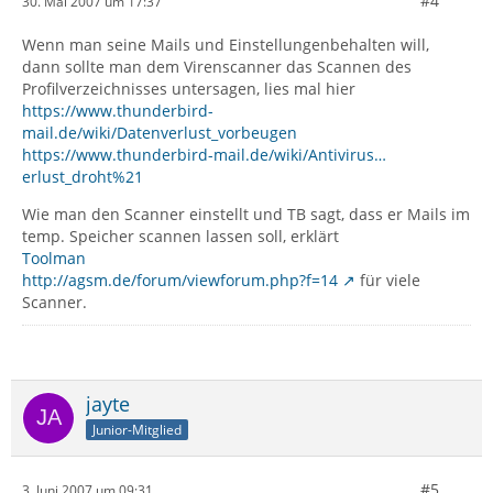
#4
30. Mai 2007 um 17:37
Wenn man seine Mails und Einstellungenbehalten will,
dann sollte man dem Virenscanner das Scannen des
Profilverzeichnisses untersagen, lies mal hier
https://www.thunderbird-
mail.de/wiki/Datenverlust_vorbeugen
https://www.thunderbird-mail.de/wiki/Antivirus…
erlust_droht%21
Wie man den Scanner einstellt und TB sagt, dass er Mails im
temp. Speicher scannen lassen soll, erklärt
Toolman
http://agsm.de/forum/viewforum.php?f=14
für viele
Scanner.
jayte
Junior-Mitglied
#5
3. Juni 2007 um 09:31