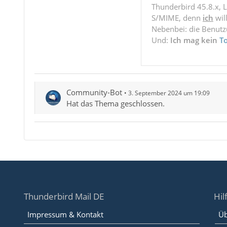
Thunderbird 45.8.x, 
S/MIME, denn
ich
wil
Nebenbei: die Benut
Und:
Ich mag kein
T
Community-Bot
3. September 2024 um 19:09
Hat das Thema geschlossen.
Thunderbird Mail DE
Hil
Impressum & Kontakt
Üb