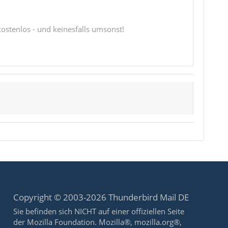
 kostenlos - und keinesfalls umsonst!
Copyright © 2003-2026 Thunderbird Mail DE
Sie befinden sich NICHT auf einer offiziellen Seite
der Mozilla Foundation. Mozilla®, mozilla.org®,