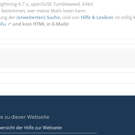
Lightning 4.7.x, openSUSE Tumbleweed, 64bit
l bestimmen, wer meine Mails lesen kann.
zung der
(erweiterten) Suche
, und von
Hilfe & Lexikon
ist völlig
oFu
und kein HTML in E-Mails!
fe zu dieser Webseite
ersicht der Hilfe zur Webseite