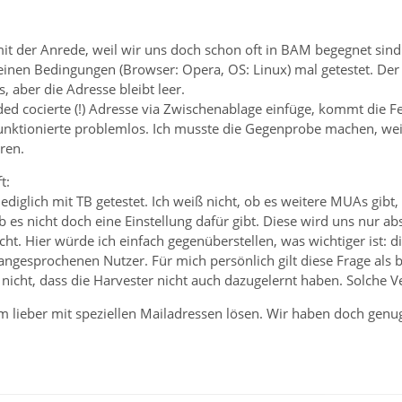
 mit der Anrede, weil wir uns doch schon oft in BAM begegnet sin
inen Bedingungen (Browser: Opera, OS: Linux) mal getestet. Der 
s, aber die Adresse bleibt leer.
ed cocierte (!) Adresse via Zwischenablage einfüge, kommt die 
funktionierte problemlos. Ich musste die Gegenprobe machen, wei
ren.
t:
lediglich mit TB getestet. Ich weiß nicht, ob es weitere MUAs gibt
ob es nicht doch eine Einstellung dafür gibt. Diese wird uns nur a
icht. Hier würde ich einfach gegenüberstellen, was wichtiger ist: 
angesprochenen Nutzer. Für mich persönlich gilt diese Frage als be
icht, dass die Harvester nicht auch dazugelernt haben. Solche Ve
m lieber mit speziellen Mailadressen lösen. Wir haben doch genu