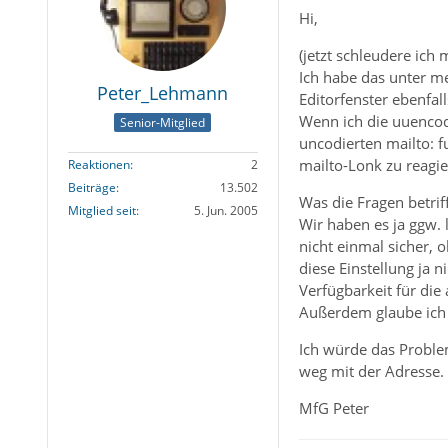
Hi,
(jetzt schleudere ich
Ich habe das unter me
Peter_Lehmann
Editorfenster ebenfall
Wenn ich die uuencod
Senior-Mitglied
uncodierten mailto: 
mailto-Lonk zu reagie
Reaktionen
2
Beiträge
13.502
Was die Fragen betriff
Mitglied seit
5. Jun. 2005
Wir haben es ja ggw. 
nicht einmal sicher, 
diese Einstellung ja n
Verfügbarkeit für die 
Außerdem glaube ich n
Ich würde das Proble
weg mit der Adresse.
MfG Peter