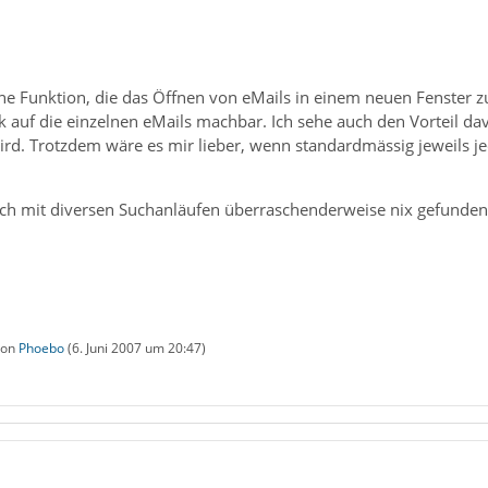
ine Funktion, die das Öffnen von eMails in einem neuen Fenster zu
k auf die einzelnen eMails machbar. Ich sehe auch den Vorteil d
rd. Trotzdem wäre es mir lieber, wenn standardmässig jeweils je
h mit diversen Suchanläufen überraschenderweise nix gefunden. B
 von
Phoebo
(
6. Juni 2007 um 20:47
)