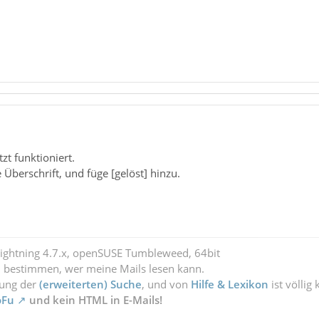
tzt funktioniert.
te Überschrift, und füge [gelöst] hinzu.
Lightning 4.7.x, openSUSE Tumbleweed, 64bit
l bestimmen, wer meine Mails lesen kann.
zung der
(erweiterten) Suche
, und von
Hilfe & Lexikon
ist völlig
oFu
und kein HTML in E-Mails!