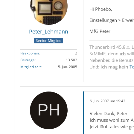
Hi Phoebo,
Einstellungen > Erwei
Peter_Lehmann
MfG Peter
Senior-Mitglied
Thunderbird 45.8.x, 
Reaktionen
2
S/MIME, denn
ich
wil
Nebenbei: die Benut
Beiträge
13.502
Und:
Ich mag kein
T
Mitglied seit
5. Jun. 2005
6. Juni 2007 um 19:42
Vielen Dank, Peter!
Ich muss wohl zum Au
Jetzt läuft alles wie 