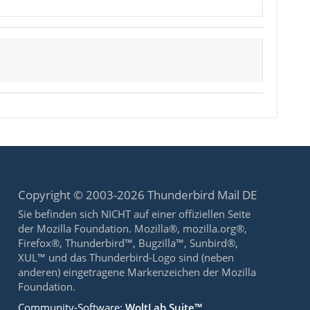
Copyright © 2003-2026 Thunderbird Mail DE
Sie befinden sich NICHT auf einer offiziellen Seite
der Mozilla Foundation. Mozilla®, mozilla.org®,
Firefox®, Thunderbird™, Bugzilla™, Sunbird®,
XUL™ und das Thunderbird-Logo sind (neben
anderen) eingetragene Markenzeichen der Mozilla
Foundation.
Community-Software:
WoltLab Suite™