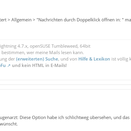
tert > Allgemein > "Nachrichten durch Doppelklick öffnen in: " mac
Lightning 4.7.x, openSUSE Tumbleweed, 64bit
l bestimmen, wer meine Mails lesen kann.
zung der
(erweiterten) Suche
, und von
Hilfe & Lexikon
ist völlig
oFu
und kein HTML in E-Mails!
genarzt: Diese Option habe ich schlichtweg übersehen, und das a
gewünscht.