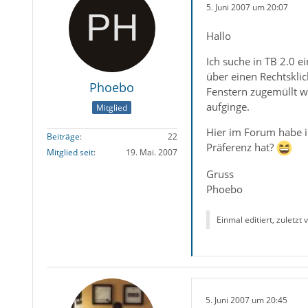
5. Juni 2007 um 20:07
Hallo
Ich suche in TB 2.0 e
über einen Rechtsklic
Phoebo
Fenstern zugemüllt wi
aufginge.
Mitglied
Hier im Forum habe ic
Beiträge
22
Präferenz hat?
Mitglied seit
19. Mai. 2007
Gruss
Phoebo
Einmal editiert, zuletzt
5. Juni 2007 um 20:45