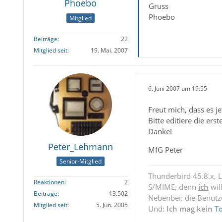
Phoebo
Gruss
Phoebo
Mitglied
Beiträge
22
Mitglied seit
19. Mai. 2007
6. Juni 2007 um 19:55
Freut mich, dass es je
Bitte editiere die ers
Danke!
Peter_Lehmann
MfG Peter
Senior-Mitglied
Thunderbird 45.8.x, 
Reaktionen
2
S/MIME, denn
ich
wil
Beiträge
13.502
Nebenbei: die Benut
Mitglied seit
5. Jun. 2005
Und:
Ich mag kein
T