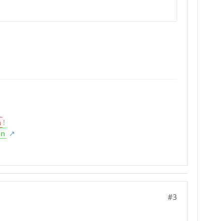
n
!
en
#3