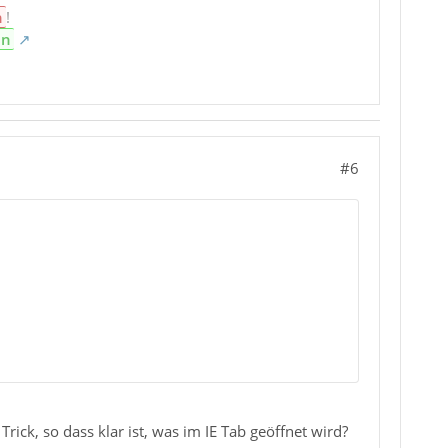
n
!
en
#6
rick, so dass klar ist, was im IE Tab geöffnet wird?