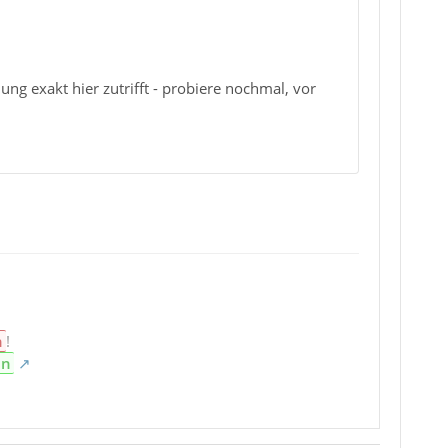
ung exakt hier zutrifft - probiere nochmal, vor
n
!
en