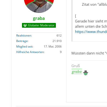
Zitat von "allbl
[
graba
Gerade hier sieht m
Globaler Moderator
allem unten die Schr
https://www.thunde
Reaktionen
612
Beiträge
21.910
Mitglied seit
17. Mai. 2006
Hilfreiche Antworten
9
Müssten dann nicht "
Gruß
graba