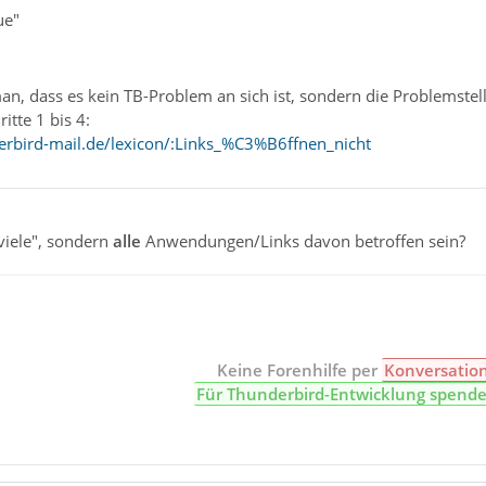
ue"
an, dass es kein TB-Problem an sich ist, sondern die Problemstell
itte 1 bis 4:
rbird-mail.de/lexicon/:Links_%C3%B6ffnen_nicht
viele", sondern
alle
Anwendungen/Links davon betroffen sein?
Keine Forenhilfe per
Konversatio
Für Thunderbird-Entwicklung spend