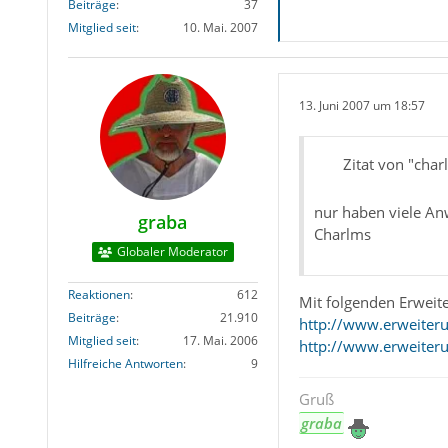
Beiträge
37
Mitglied seit
10. Mai. 2007
13. Juni 2007 um 18:57
Zitat von "char
nur haben viele An
graba
Charlms
Globaler Moderator
Reaktionen
612
Mit folgenden Erweite
Beiträge
21.910
http://www.erweiteru
Mitglied seit
17. Mai. 2006
http://www.erweiteru
Hilfreiche Antworten
9
Gruß
graba