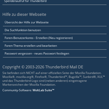
Spendenaufruf für Thunderbird
Hilfe zu dieser Webseite
Übersicht der Hilfe zur Webseite
Die Suchfunktion benutzen
Foren-Benutzerkonto - Erstellen (Neu registrieren)
Foren-Thema erstellen und bearbeiten
Passwort vergessen - neues Passwort festlegen
Copyright © 2003-2026 Thunderbird Mail DE
Sie befinden sich NICHT auf einer offiziellen Seite der Mozilla Foundation.
Mozilla®, mozilla.org®, Firefox®, Thunderbird™, Bugzilla™, Sunbird®, XUL™
und das Thunderbird-Logo sind (neben anderen) eingetragene
Markenzeichen der Mozilla Foundation.
Community-Software:
WoltLab Suite™