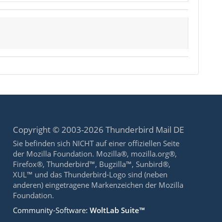
Copyright © 2003-2026 Thunderbird Mail DE
Sie befinden sich NICHT auf einer offiziellen Seite
der Mozilla Foundation. Mozilla®, mozilla.org®,
Firefox®, Thunderbird™, Bugzilla™, Sunbird®,
XUL™ und das Thunderbird-Logo sind (neben
anderen) eingetragene Markenzeichen der Mozilla
Foundation.
Community-Software:
WoltLab Suite™