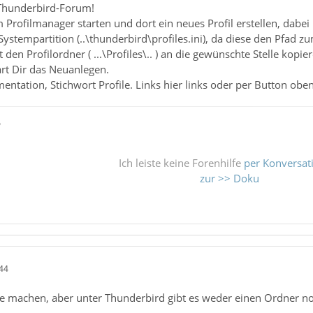
Thunderbird-Forum!
Profilmanager starten und dort ein neues Profil erstellen, dabei
r Systempartition (..\thunderbird\profiles.ini), da diese den Pfad zu
 den Profilordner ( ...\Profiles\.. ) an die gewünschte Stelle ko
rt Dir das Neuanlegen.
entation, Stichwort Profile. Links hier links oder per Button oben
ß
Ich leiste keine Forenhilfe
per Konversat
zur >> Doku
44
e machen, aber unter Thunderbird gibt es weder einen Ordner noch