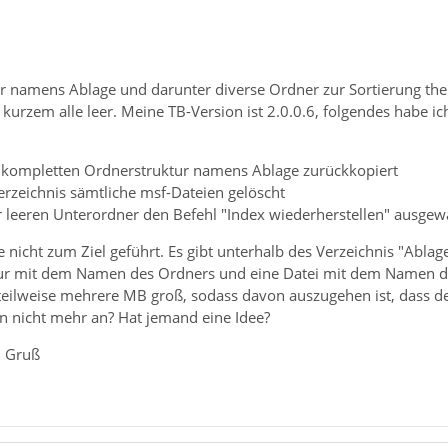
r namens Ablage und darunter diverse Ordner zur Sortierung t
 kurzem alle leer. Meine TB-Version ist 2.0.0.6, folgendes habe i
r kompletten Ordnerstruktur namens Ablage zurückkopiert
erzeichnis sämtliche msf-Dateien gelöscht
r leeren Unterordner den Befehl "Index wiederherstellen" ausgewä
icht zum Ziel geführt. Es gibt unterhalb des Verzeichnis "Ablag
 nur mit dem Namen des Ordners und eine Datei mit dem Namen d
teilweise mehrere MB groß, sodass davon auszugehen ist, dass der
n nicht mehr an? Hat jemand eine Idee?
d Gruß