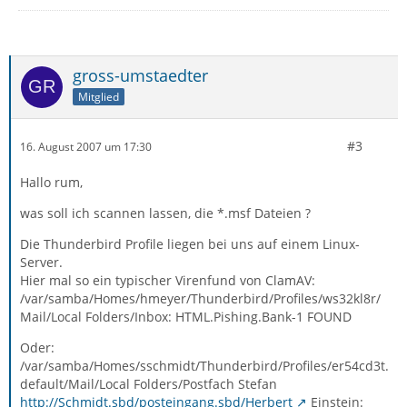
gross-umstaedter
Mitglied
#3
16. August 2007 um 17:30
Hallo rum,
was soll ich scannen lassen, die *.msf Dateien ?
Die Thunderbird Profile liegen bei uns auf einem Linux-
Server.
Hier mal so ein typischer Virenfund von ClamAV:
/var/samba/Homes/hmeyer/Thunderbird/Profiles/ws32kl8r/
Mail/Local Folders/Inbox: HTML.Pishing.Bank-1 FOUND
Oder:
/var/samba/Homes/sschmidt/Thunderbird/Profiles/er54cd3t.
default/Mail/Local Folders/Postfach Stefan
http://Schmidt.sbd/posteingang.sbd/Herbert
Einstein: