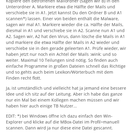
Kopiere den betroffenen Mailordner (sagen wir B) in den
Unterordner A. Markiere etwa die Hälfte der Mails und
verschiebe sie in A1. Jetzt kannst Du den Ordner B und A1
scannen*) lassen. Einer von beiden enthält die Malware,
sagen wir mal A1. Markiere wieder die ca. Hälfte der Mails,
diesmal in A1 und verschiebe sie in A2. Scanne nun A1 und
A2. Sagen wir, A2 hat den Virus, dann lösche die Mails in A1
und markiere die etwa Hälfte der Mails in A2 wieder und
verschiebe sie in den gerade geleerten A1. Prüfe wieder, wir
haben jetzt nur noch ein Achtel der Mails :wink: und so
weiter. Maximal 10 Teilungen sind nötig. So finden auch
einfache Programme in großen Dateien schnell das Richtige
und so gehts auch beim Lexikon/Wörterbuch mit dem
Finden recht flott.
Ja, ist umständlich und vielleicht hat ja jemand eine bessere
Idee und ich sitz auf der Leitung. Aber ich habe das ganze
nur ein Mal bei einem Kollegen machen müssen und wir
haben hier auch einige TB Nutzer...
EDIT: *) bei Windows öffne ich dazu einfach den Win-
Explorer und klicke auf die MBox-Datei im Profil>manuell
scannen. Dann wird ja nur diese eine Datei gescannt.