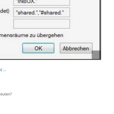
 ...
deuten?