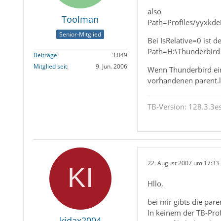
also
Toolman
Path=Profiles/yyxkde
Senior-Mitglied
Bei IsRelative=0 ist d
Path=H:\Thunderbird
Beiträge
3.049
Mitglied seit
9. Jun. 2006
Wenn Thunderbird ein 
vorhandenen parent.lo
TB-Version: 128.3.3es
22. August 2007 um 17:33
Hllo,
bei mir gibts die pare
In keinem der TB-Prof
kidax2004