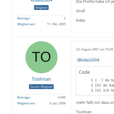
Die Profile habe ich j
Mitglied
Gruß
Beiträge
3
kidax
Mitglied seit
11. Okt. 2005
22. August 2007 um 19:28
kidax2004
Code
Toolman
Senior-Mitglied
[X] Ich h
Beiträge
3.049
mehr fällt mir dazu ei
Mitglied seit
9. Jun. 2006
Toolman