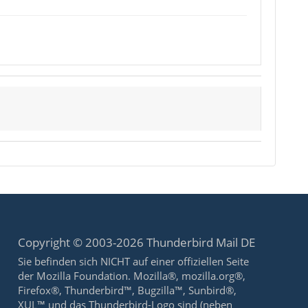
Copyright © 2003-2026 Thunderbird Mail DE
Sie befinden sich NICHT auf einer offiziellen Seite
der Mozilla Foundation. Mozilla®, mozilla.org®,
Firefox®, Thunderbird™, Bugzilla™, Sunbird®,
XUL™ und das Thunderbird-Logo sind (neben