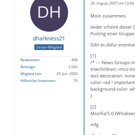
29. August 2007 um 12:06
Moin zusammen,
leider scheint dieser
Posting einer Gruppe
dharkness21
Gibt es dafür eventu
Senior-Mitglied
[1]
Reaktionen
490
/* --- News-Groups mi
Beiträge
2.042
treechildren::-moz-tr
Mitglied seit
29. Jun. 2005
text-decoration: none
Hilfreiche Antworten
55
color: red ! important
background-color: whi
}
[2]
Mozilla/5.0 (Windows
mfg