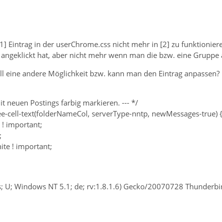
 [1] Eintrag in der userChrome.css nicht mehr in [2] zu funktionie
 angeklickt hat, aber nicht mehr wenn man die bzw. eine Gruppe a
ell eine andere Möglichkeit bzw. kann man den Eintrag anpassen?
t neuen Postings farbig markieren. --- */
ee-cell-text(folderNameCol, serverType-nntp, newMessages-true) 
 ! important;
;
te ! important;
; U; Windows NT 5.1; de; rv:1.8.1.6) Gecko/20070728 Thunderb