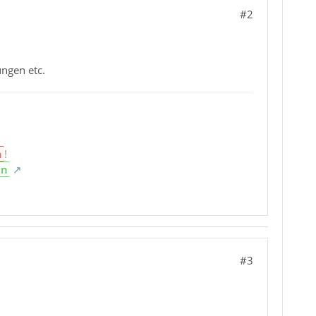
#2
ungen etc.
n
!
en
#3