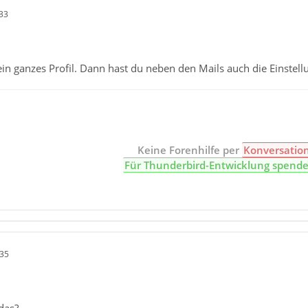
33
ein ganzes Profil. Dann hast du neben den Mails auch die Einstell
Keine Forenhilfe per
Konversatio
Für Thunderbird-Entwicklung spend
:35