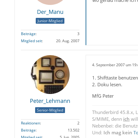
wo genau mache ich 
Der_Manu
Junior-Mitglied
Beiträge
3
Mitglied seit
20. Aug. 2007
4. September 2007 um 19:
1. Shifttaste benutzen
2. Doku lesen.
MfG Peter
Peter_Lehmann
Senior-Mitglied
Thunderbird 45.8.x, 
S/MIME, denn
ich
wil
Reaktionen
2
Nebenbei: die Benut
Beiträge
13.502
Und:
Ich mag kein
T
Mitglied seit
5. Jun. 2005