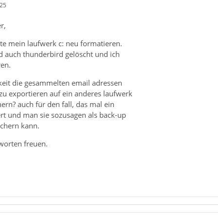
:25
r,
te mein laufwerk c: neu formatieren.
d auch thunderbird gelöscht und ich
ren.
hkeit die gesammelten email adressen
u exportieren auf ein anderes laufwerk
ern? auch für den fall, das mal ein
ert und man sie sozusagen als back-up
chern kann.
worten freuen.