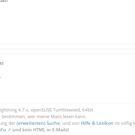
das?
45
.
Lightning 4.7.x, openSUSE Tumbleweed, 64bit
l bestimmen, wer meine Mails lesen kann.
zung der
(erweiterten) Suche
, und von
Hilfe & Lexikon
ist völlig
oFu
und kein HTML in E-Mails!