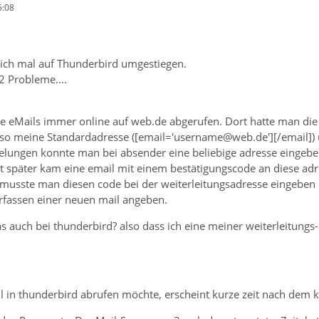
5:08
lich mal auf Thunderbird umgestiegen.
2 Probleme....
e eMails immer online auf web.de abgerufen. Dort hatte man di
also meine Standardadresse ([email='username@web.de'][/email]
tlelungen konnte man bei absender eine beliebige adresse eingebe
t später kam eine email mit einem bestätigungscode an diese adre
 musste man diesen code bei der weiterleitungsadresse eingeben
rfassen einer neuen mail angeben.
as auch bei thunderbird? also dass ich eine meiner weiterleitung
 in thunderbird abrufen möchte, erscheint kurze zeit nach dem kl