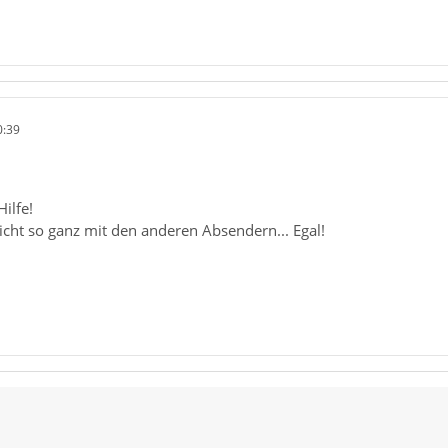
0:39
ilfe!
 nicht so ganz mit den anderen Absendern... Egal!