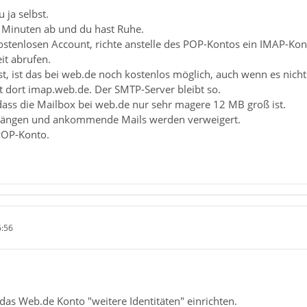
 ja selbst.
6 Minuten ab und du hast Ruhe.
ostenlosen Account, richte anstelle des POP-Kontos ein IMAP-Kon
it abrufen.
st, ist das bei web.de noch kostenlos möglich, auch wenn es nicht 
t dort imap.web.de. Der SMTP-Server bleibt so.
dass die Mailbox bei web.de nur sehr magere 12 MB groß ist.
nhängen und ankommende Mails werden verweigert.
 POP-Konto.
6:56
"
as Web.de Konto "weitere Identitäten" einrichten.