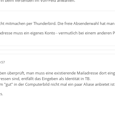
ann beim Versenden im Von-Feld anwählen.
cht mitmachen per Thunderbird. Die freie Absenderwahl hat man
gadresse muss ein eigenes Konto - vermutlich bei einem anderen 
9:57
ben überprüft, man muss eine existierende Mailadresse dort einge
essen sind, entfällt das Eingeben als Identität in TB.
 "gut" in der Computerbild nicht mal ein paar Aliase anbietet is
s.