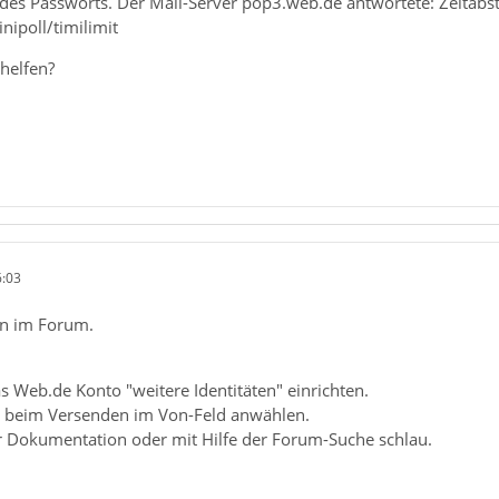
des Passworts. Der Mail-Server pop3.web.de antwortete: Zeitabst
nipoll/timilimit
helfen?
6:03
n im Forum.
 Web.de Konto "weitere Identitäten" einrichten.
n beim Versenden im Von-Feld anwählen.
er Dokumentation oder mit Hilfe der Forum-Suche schlau.