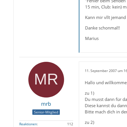
"Fehler beim Senden 
15 min, Club: kein) mi
Kann mir vllt jemand 
Danke schonmal!!
Marius
11. September 2007 um 1
Hallo und willkomme
zu 1)
Du musst dann für das
mrb
Diese kannst du dan
Bitte mach dich in d
Senior-Mitglied
zu 2)
Reaktionen
112