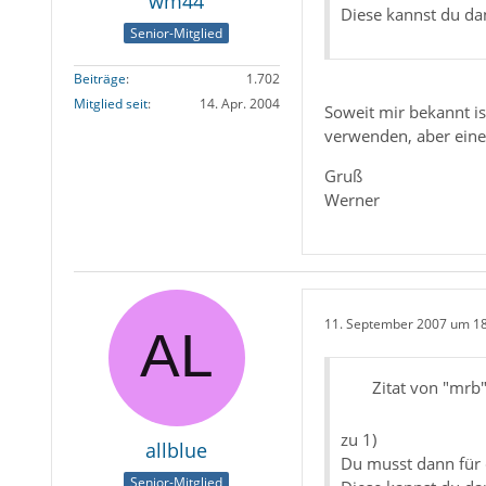
wm44
Diese kannst du d
Senior-Mitglied
Beiträge
1.702
Mitglied seit
14. Apr. 2004
Soweit mir bekannt is
verwenden, aber einen
Gruß
Werner
11. September 2007 um 1
Zitat von "mrb
zu 1)
allblue
Du musst dann für d
Senior-Mitglied