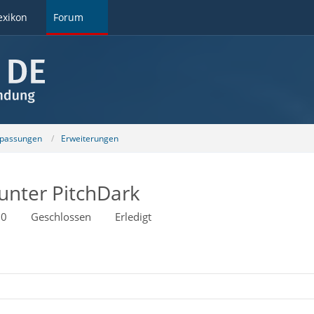
exikon
Forum
npassungen
Erweiterungen
 unter PitchDark
30
Geschlossen
Erledigt