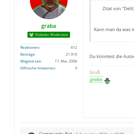
Zitat von "Deli
graba
Kann man da was ma
Globaler Moderator
Reaktionen
612
Beiträge
21.910
Du könntest die Auto
Mitglied seit
17. Mai. 2006
Hilfreiche Antworten
9
Gruß
graba
Community-Bot