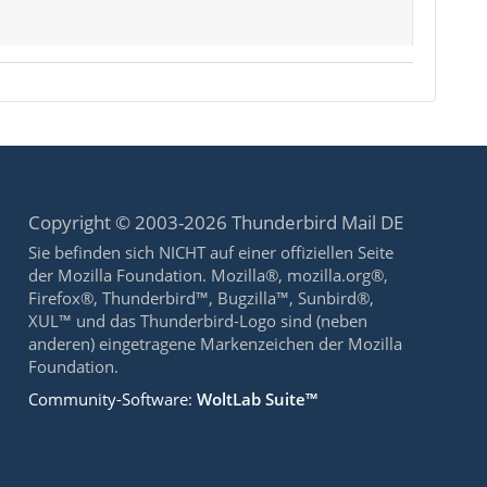
Copyright © 2003-2026 Thunderbird Mail DE
Sie befinden sich NICHT auf einer offiziellen Seite
der Mozilla Foundation. Mozilla®, mozilla.org®,
Firefox®, Thunderbird™, Bugzilla™, Sunbird®,
XUL™ und das Thunderbird-Logo sind (neben
anderen) eingetragene Markenzeichen der Mozilla
Foundation.
Community-Software:
WoltLab Suite™