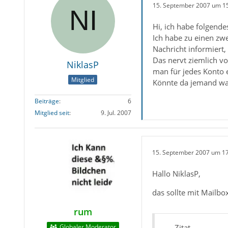
15. September 2007 um 1
Hi, ich habe folgend
Ich habe zu einen zw
Nachricht informiert,
Das nervt ziemlich vo
NiklasP
man für jedes Konto e
Mitglied
Könnte da jemand was
Beiträge
6
Mitglied seit
9. Jul. 2007
15. September 2007 um 1
Hallo NiklasP,
das sollte mit Mailbo
rum
Globaler Moderator
Zitat