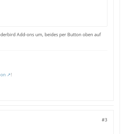
underbird Add-ons um, beides per Button oben auf
ion
!
#3