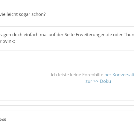
vielleicht sogar schon?
 Fragen doch einfach mal auf der Seite Erweiterungen.de oder Th
r :wink:
ß
Ich leiste keine Forenhilfe
per Konversat
zur >> Doku
5:46