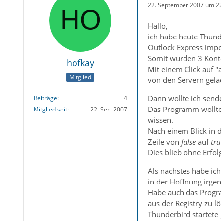
22. September 2007 um 2
Hallo,
ich habe heute Thunde
Outlock Express impor
Somit wurden 3 Konten
hofkay
Mit einem Click auf "
Mitglied
von den Servern gelad
Dann wollte ich sende
Beiträge
4
Das Programm wollte
Mitglied seit
22. Sep. 2007
wissen.
Nach einem Blick in d
Zeile von
false
auf
tru
Dies blieb ohne Erfol
Als nächstes habe ich
in der Hoffnung irge
Habe auch das Progra
aus der Registry zu l
Thunderbird startete 