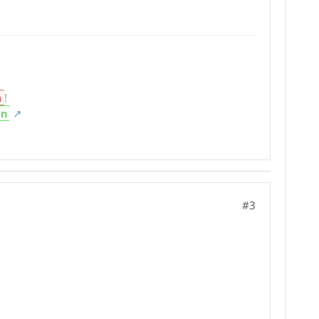
n
!
en
#3