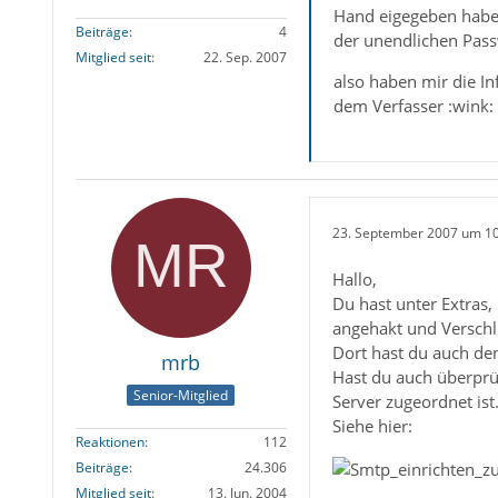
Hand eigegeben habe, 
Beiträge
4
der unendlichen Pass
Mitglied seit
22. Sep. 2007
also haben mir die I
dem Verfasser :wink:
23. September 2007 um 1
Hallo,
Du hast unter Extras
angehakt und Verschlü
Dort hast du auch d
mrb
Hast du auch überprüf
Senior-Mitglied
Server zugeordnet ist
Siehe hier:
Reaktionen
112
Beiträge
24.306
Mitglied seit
13. Jun. 2004