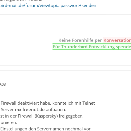
bird-mail.de/forum/viewtopi…passwort+senden
Keine Forenhilfe per
Konversatio
Für Thunderbird-Entwicklung spend
9:03
 Firewall deaktiviert habe, konnte ich mit Telnet
 Server
mx.freenet.de
aufbauen.
st in der Firewall (Kaspersky) freigegeben,
ionieren.
 Einstellungen den Servernamen nochmal von