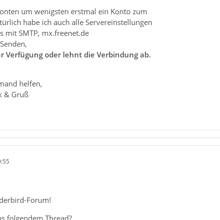
 Konten um wenigsten erstmal ein Konto zum
türlich habe ich auch alle Servereinstellungen
tes mit SMTP, mx.freenet.de
 Senden,
ur Verfügung oder lehnt die Verbindung ab.
emand helfen,
k & Gruß
0:55
derbird-Forum!
aus folgendem Thread?