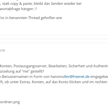
statt copy & paste, bleibt das Senden wieder bei
wortabfrage hängen :?
nfos in benannten Thread geholfen wie
0:19
, Konten, Postausgangsserver, Bearbeiten, Sicherheit und Authe
sselung auf "nie" gestellt?
en Benutzernamen in Form von hansmü
ller@freenet.de
eingegebe
t, ob unter Extras, Konten, auf das Konto klicken und im rechten 
.