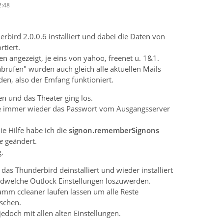
2:48
rbird 2.0.0.6 installiert und dabei die Daten von
tiert.
 angezeigt, je eins von yahoo, freenet u. 1&1.
abrufen" wurden auch gleich alle aktuellen Mails
en, also der Emfang funktioniert.
n und das Theater ging los.
 immer wieder das Passwort vom Ausgangsserver
ie Hilfe habe ich die
signon.rememberSignons
e
geändert.
g.
 das Thunderbird deinstalliert und wieder installiert
ndwelche Outlock Einstellungen loszuwerden.
mm ccleaner laufen lassen um alle Reste
öschen.
jedoch mit allen alten Einstellungen.