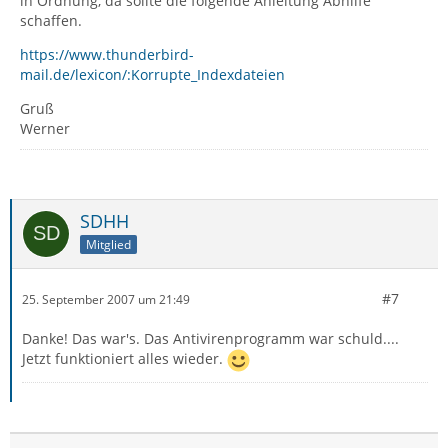
in Ordnung, da sollte die folgende Anleitung Abhilfe
schaffen.
https://www.thunderbird-
mail.de/lexicon/:Korrupte_Indexdateien
Gruß
Werner
SDHH
Mitglied
#7
25. September 2007 um 21:49
Danke! Das war's. Das Antivirenprogramm war schuld....
Jetzt funktioniert alles wieder.