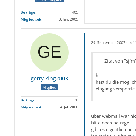
Beiträge
405
Mitglied seit
3. Jan. 2005
29. September 2007 um 1
Zitat von "sjfm
hi!
gerry.king2003
hast du die möglich
Mitglied
eingang versperrte.
Beiträge
30
Mitglied seit
4. Jul. 2006
über webmail war nic
bitte noch nefrage
gibt es eigentlich be
ich meine wie beim ve