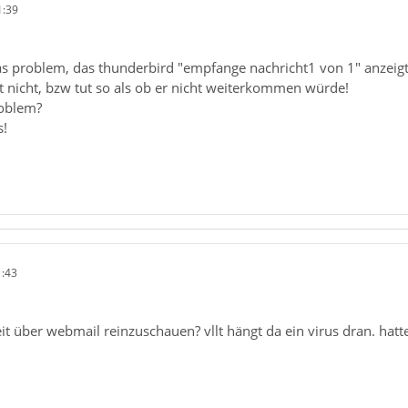
1:39
as problem, das thunderbird "empfange nachricht1 von 1" anzeigt, 
t nicht, bzw tut so als ob er nicht weiterkommen würde!
roblem?
s!
1:43
it über webmail reinzuschauen? vllt hängt da ein virus dran. hat