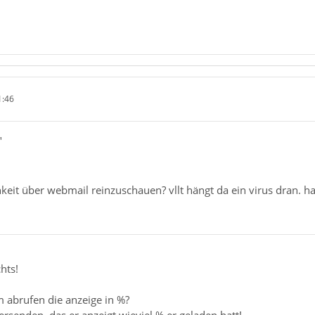
1:46
"
keit über webmail reinzuschauen? vllt hängt da ein virus dran. h
hts!
im abrufen die anzeige in %?
rsenden, das er anzeigt wieviel % er geladen hatt!