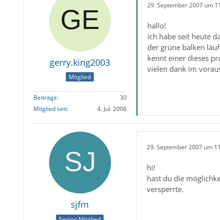
29. September 2007 um 1
hallo!
ich habe seit heute d
der grüne balken läuf
kennt einer dieses p
gerry.king2003
vielen dank im vorau
Mitglied
Beiträge
30
Mitglied seit
4. Jul. 2006
29. September 2007 um 1
hi!
hast du die möglichke
versperrte.
sjfm
Senior-Mitglied