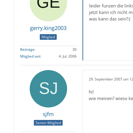
leider funzen die links
jetzt kann ich nicht 
was kann das sein?:(
gerry.king2003
Mitglied
Beiträge
30
Mitglied seit
4. Jul. 2006
29. September 2007 um 1
hi!
wie meinen? wieso ke
sjfm
Senior-Mitglied