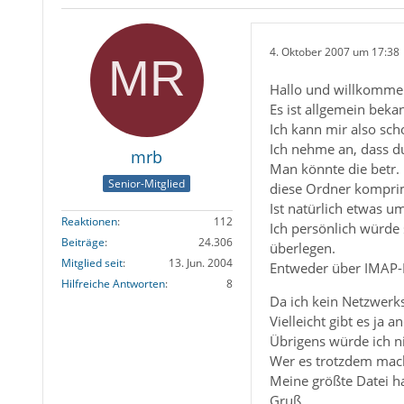
4. Oktober 2007 um 17:38
Hallo und willkomme
Es ist allgemein bekan
Ich kann mir also sch
Ich nehme an, dass du
mrb
Man könnte die betr. 
Senior-Mitglied
diese Ordner kompri
Ist natürlich etwas u
Reaktionen
112
Ich persönlich würde
Beiträge
24.306
überlegen.
Mitglied seit
13. Jun. 2004
Entweder über IMAP-Ko
Hilfreiche Antworten
8
Da ich kein Netzwerks
Vielleicht gibt es ja 
Übrigens würde ich n
Wer es trotzdem macht
Meine größte Datei ha
Gruß