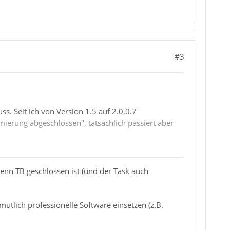
#3
. Seit ich von Version 1.5 auf 2.0.0.7
ierung abgeschlossen", tatsächlich passiert aber
enn TB geschlossen ist (und der Task auch
p erstellt - kann nicht riskieren, Emails zu
ndard Ordner Inbox, Sent, Draft, Trash.
utlich professionelle Software einsetzen (z.B.
Daher habe ich sogar versucht, die