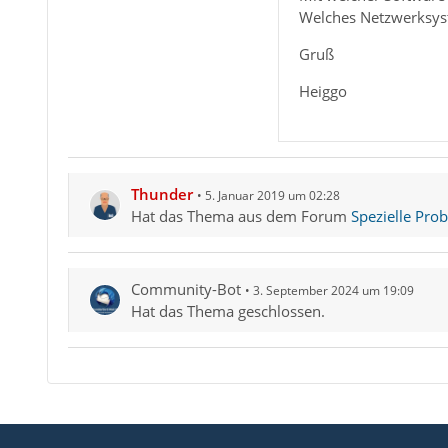
entsprechenden Dat
Welches Netzwerksyst
Thunderbird beende
Gruß
Jetzt beginnt der S
Heiggo
Frage: Ein FETTER 
Grüße,
Thunder
5. Januar 2019 um 02:28
Dr. c5thch
Hat das Thema aus dem Forum
Spezielle Pro
Community-Bot
3. September 2024 um 19:09
Hat das Thema geschlossen.