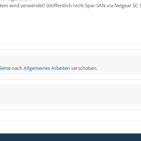
eien auf dem Netzlaufwerk zu löschen. Das Ganze wurde mir auf
em wird verwendet? (Hoffentlich nicht Spar-SAN via Netgear SC 
t zuvor wurde. Ich musste den Netzlaufwerkserver neu booten, d
paß von vorn. Inbox, Sent, Draft, Trash wachsen fleißig obwohl i
Bug in Thunderbird 2 oder ein Bediehnfehler?
bleme
nach
Allgemeines Arbeiten
verschoben.