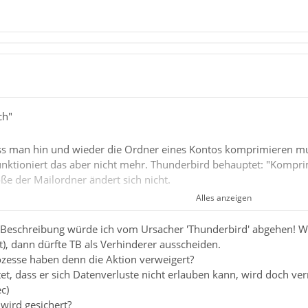
ch"
ass man hin und wieder die Ordner eines Kontos komprimieren muss
unktioniert das aber nicht mehr. Thunderbird behauptet: "Komprim
öße der Mailordner ändert sich nicht.
Alles anzeigen
r Beschreibung würde ich vom Ursacher 'Thunderbird' abgehen! W
 bedindet sich auf einem Netzlaufwerk. Hier wird täglich ein Backu
st), dann dürfte TB als Verhinderer ausscheiden.
zesse haben denn die Aktion verweigert?
NICHT die Ordner, die ich selbst erstellt habe, sodern NUR die Sta
t, dass er sich Datenverluste nicht erlauben kann, wird doch verm
c)
er mehrere hundert Megabytes groß waren, lief nicht mehr viel. 
wird gesichert?