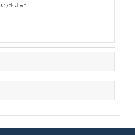
grund "laufender Prozesse" verweigert, obwohl
101) *kicher*
ann hat es geklappt.
ch die Ordner regelmäßig leere und komprimiere.