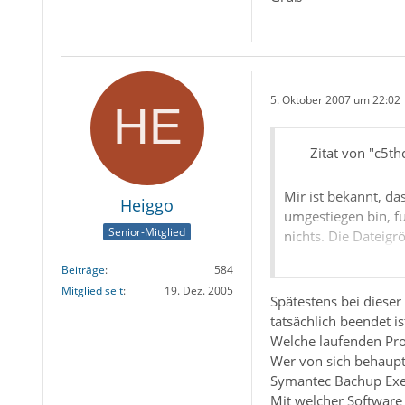
5. Oktober 2007 um 22:02
Zitat von "c5th
Mir ist bekannt, d
Heiggo
umgestiegen bin, f
Senior-Mitglied
nichts. Die Dateigr
Beiträge
584
Wichtig:
Mitglied seit
19. Dez. 2005
Spätestens bei diese
1.) Mein Mailordner
tatsächlich beendet i
verlieren.
Welche laufenden Pro
2.) Betroffen sind 
Wer von sich behaupte
Symantec Bachup Exe
Nachdem diese Ordn
Mit welcher Software 