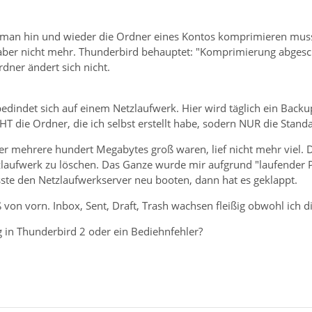
s man hin und wieder die Ordner eines Kontos komprimieren muss.
 aber nicht mehr. Thunderbird behauptet: "Komprimierung abgeschl
dner ändert sich nicht.
edindet sich auf einem Netzlaufwerk. Hier wird täglich ein Backup e
CHT die Ordner, die ich selbst erstellt habe, sodern NUR die Stand
 mehrere hundert Megabytes groß waren, lief nicht mehr viel. D
laufwerk zu löschen. Das Ganze wurde mir aufgrund "laufender 
ste den Netzlaufwerkserver neu booten, dann hat es geklappt.
ß von vorn. Inbox, Sent, Draft, Trash wachsen fleißig obwohl ich
g in Thunderbird 2 oder ein Bediehnfehler?