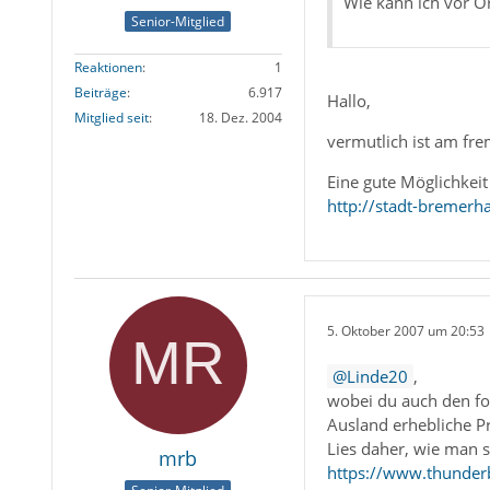
Wie kann ich vor O
Senior-Mitglied
Reaktionen
1
Beiträge
6.917
Hallo,
Mitglied seit
18. Dez. 2004
vermutlich ist am fre
Eine gute Möglichkei
http://stadt-bremer
5. Oktober 2007 um 20:53
Linde20
,
wobei du auch den fo
Ausland erhebliche P
Lies daher, wie man 
mrb
https://www.thunder