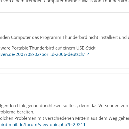
rt von einem fremden Computer meine E-Mails von Thunderbird 
mden Computer das Programm Thunderbird nicht installiert und du 
t wäre Portable Thunderbird auf einem USB-Stick:
haven.de/2007/08/02/por…d-2006-deutsch/
lgenden Link genau durchlesen solltest, denn das Versenden von
robleme bereiten.
solchen Problemen mit verschiedenen Mitteln aus dem Weg gehe
bird-mail.de/forum/viewtopic.php?t=29211