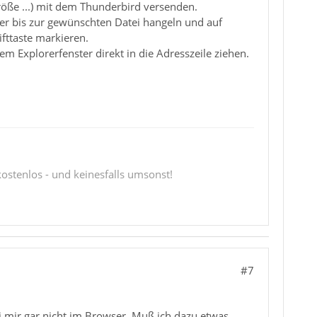
röße ...) mit dem Thunderbird versenden.
er bis zur gewünschten Datei hangeln und auf
fttaste markieren.
 Explorerfenster direkt in die Adresszeile ziehen.
 kostenlos - und keinesfalls umsonst!
#7
 mir gar nicht im Browser. Muß ich dazu etwas