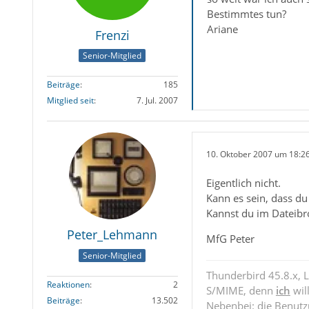
Bestimmtes tun?
Ariane
Frenzi
Senior-Mitglied
Beiträge
185
Mitglied seit
7. Jul. 2007
10. Oktober 2007 um 18:2
Eigentlich nicht.
Kann es sein, dass du 
Kannst du im Dateibr
Peter_Lehmann
MfG Peter
Senior-Mitglied
Thunderbird 45.8.x, 
Reaktionen
2
S/MIME, denn
ich
wil
Beiträge
13.502
Nebenbei: die Benut