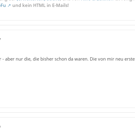
oFu
und kein HTML in E-Mails!
7
 - aber nur die, die bisher schon da waren. Die von mir neu erstel
9