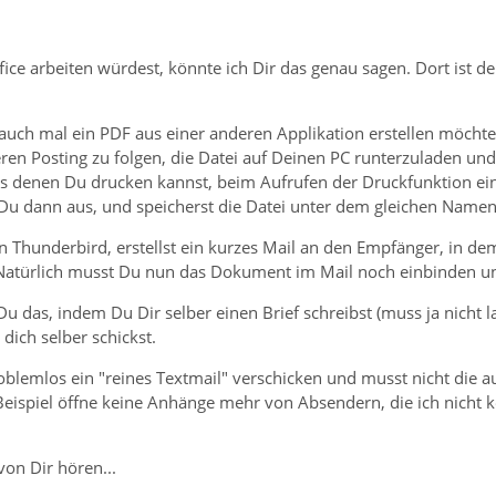
ce arbeiten würdest, könnte ich Dir das genau sagen. Dort ist d
 auch mal ein PDF aus einer anderen Applikation erstellen möchtes
en Posting zu folgen, die Datei auf Deinen PC runterzuladen und
s denen Du drucken kannst, beim Aufrufen der Druckfunktion e
Du dann aus, und speicherst die Datei unter dem gleichen Namen 
n Thunderbird, erstellst ein kurzes Mail an den Empfänger, in d
 Natürlich musst Du nun das Dokument im Mail noch einbinden u
u das, indem Du Dir selber einen Brief schreibst (muss ja nicht 
dich selber schickst.
oblemlos ein "reines Textmail" verschicken und musst nicht die 
eispiel öffne keine Anhänge mehr von Absendern, die ich nicht k
on Dir hören...