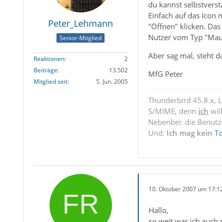
du kannst selbstverst
Einfach auf das Icon
Peter_Lehmann
"Öffnen" klicken. Das
Nutzer vom Typ "Maus
Senior-Mitglied
Aber sag mal, steht d
Reaktionen
2
Beiträge
13.502
MfG Peter
Mitglied seit
5. Jun. 2005
Thunderbird 45.8.x, 
S/MIME, denn
ich
wil
Nebenbei: die Benut
Und:
Ich mag kein
T
10. Oktober 2007 um 17:1
Hallo,
so weit war ich auch