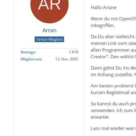
Hallo Ariane
Wenn du mit OpenOffi
inbegriffen.
Arran
Da Du aber vielleicht
Senior-Mitglied
meinen Link vom ober
allen Programmen au
Beiträge
1.878
Creator". Den wählst 
Mitglied seit
13. Nov. 2005
Dann gehst Du ins de
im Anhang zustellst.
Am besten probierst D
kurzen Begleitmail an 
So kannst du auch pr
verwenden. Ich zum B
erwartet.
Lass mal wieder was v