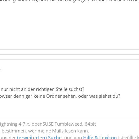
6
nur nicht an der richtigen Stelle suchst?
owser denn gar keine Ordner sehen, oder was siehst du?
Lightning 4.7.x, openSUSE Tumbleweed, 64bit
l bestimmen, wer meine Mails lesen kann.
zung der
(erweiterten) Suche
, und von
Hilfe & Lexikon
ist völlig