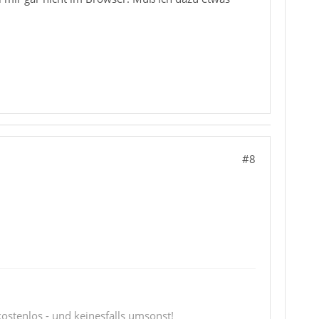
#8
 kostenlos - und keinesfalls umsonst!