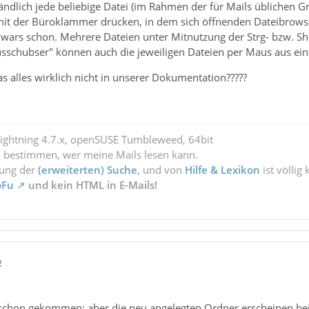
ändlich jede beliebige Datei (im Rahmen der für Mails üblichen G
 mit der Büroklammer drücken, in dem sich öffnenden Dateibrows
 wars schon. Mehrere Dateien unter Mitnutzung der Strg- bzw. Shi
schubser" können auch die jeweiligen Dateien per Maus aus einem
as alles wirklich nicht in unserer Dokumentation?????
Lightning 4.7.x, openSUSE Tumbleweed, 64bit
l bestimmen, wer meine Mails lesen kann.
zung der
(erweiterten) Suche
, und von
Hilfe & Lexikon
ist völlig
oFu
und kein HTML in E-Mails!
2
 schon gekommen; aber die neu angelegten Ordner erscheinen bei