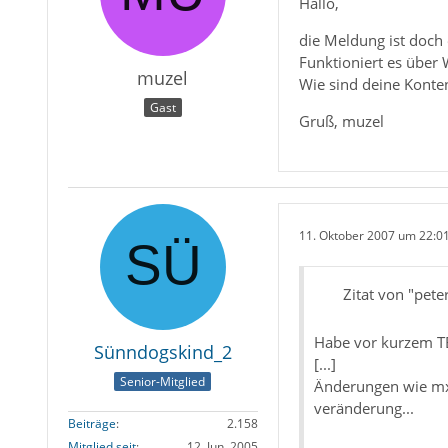
Hallo,
die Meldung ist doch
Funktioniert es über
muzel
Wie sind deine Konten
Gast
Gruß, muzel
11. Oktober 2007 um 22:0
Zitat von "pet
Habe vor kurzem TB 
Sünndogskind_2
[...]
Senior-Mitglied
Änderungen wie mx
veränderung...
Beiträge
2.158
Mitglied seit
12. Jun. 2005