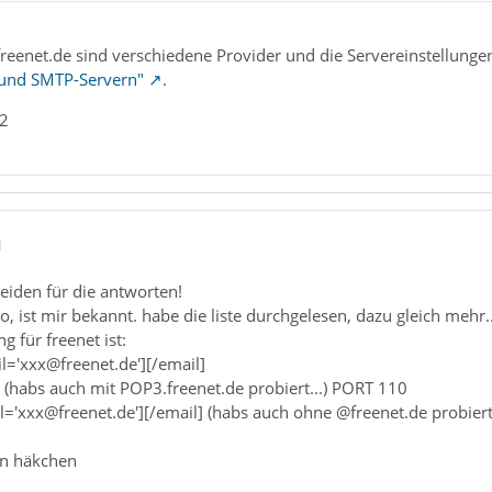
eenet.de sind verschiedene Provider und die Servereinstellungen 
 und SMTP-Servern"
.
_2
1
eiden für die antworten!
, ist mir bekannt. habe die liste durchgelesen, dazu gleich mehr..
g für freenet ist:
l='xxx@freenet.de'][/email]
 (habs auch mit POP3.freenet.de probiert...) PORT 110
='xxx@freenet.de'][/email] (habs auch ohne @freenet.de probiert
ein häkchen