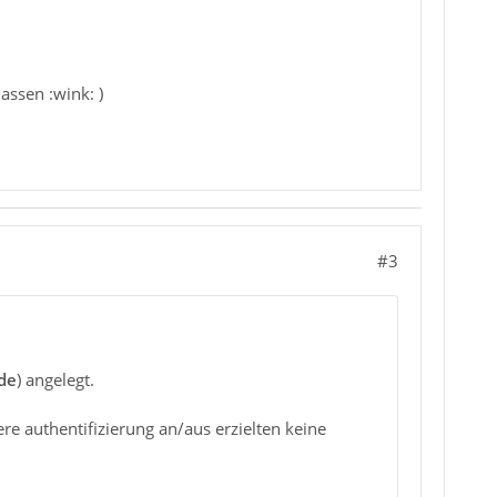
assen :wink: )
#3
de
) angelegt.
here authentifizierung an/aus erzielten keine