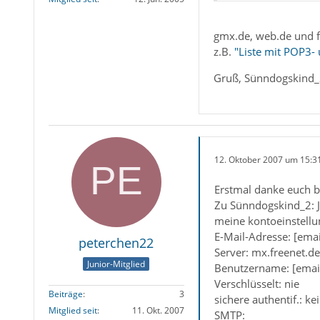
gmx.de, web.de und fr
z.B.
"Liste mit POP3-
Gruß, Sünndogskind
12. Oktober 2007 um 15:3
Erstmal danke euch b
Zu Sünndogskind_2: Jo
meine kontoeinstellun
E-Mail-Adresse: [emai
peterchen22
Server: mx.freenet.de
Junior-Mitglied
Benutzername: [email
Verschlüsselt: nie
Beiträge
3
sichere authentif.: k
Mitglied seit
11. Okt. 2007
SMTP: