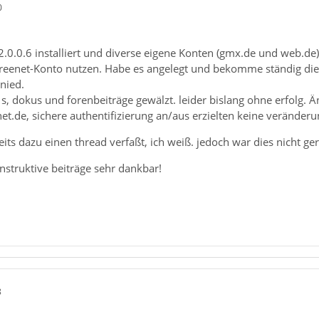
0
.0.0.6 installiert und diverse eigene Konten (gmx.de und web.de
reenet-Konto nutzen. Habe es angelegt und bekomme ständig die
nied.
q`s, dokus und forenbeiträge gewälzt. leider bislang ohne erfol
t.de, sichere authentifizierung an/aus erzielten keine veränderun
eits dazu einen thread verfaßt, ich weiß. jedoch war dies nicht ger
nstruktive beiträge sehr dankbar!
8