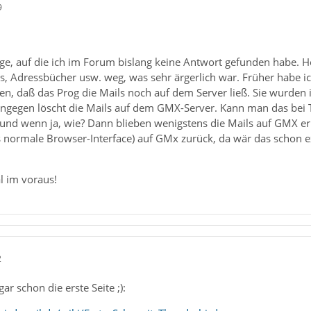
9
ge, auf die ich im Forum bislang keine Antwort gefunden habe. Hoff
ls, Adressbücher usw. weg, was sehr ärgerlich war. Früher habe 
len, daß das Prog die Mails noch auf dem Server ließ. Sie wurde
ingegen löscht die Mails auf dem GMX-Server. Kann man das bei TB
 und wenn ja, wie? Dann blieben wenigstens die Mails auf GMX e
s normale Browser-Interface) auf GMx zurück, da wär das schon e
l im voraus!
2
gar schon die erste Seite ;):