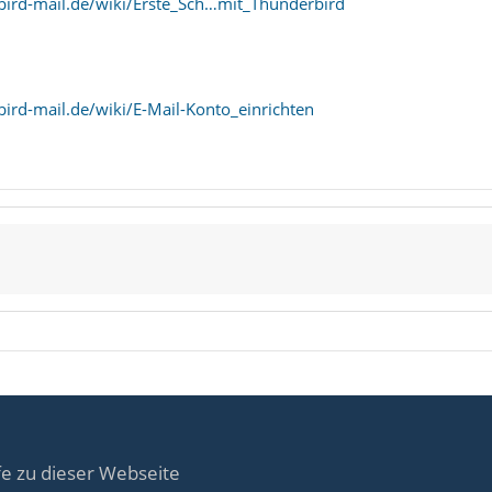
bird-mail.de/wiki/Erste_Sch…mit_Thunderbird
ird-mail.de/wiki/E-Mail-Konto_einrichten
fe zu dieser Webseite