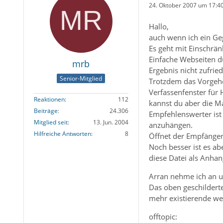
24. Oktober 2007 um 17:4
Hallo,
auch wenn ich ein Ge
Es geht mit Einschrä
Einfache Webseiten dü
mrb
Ergebnis nicht zufried
Senior-Mitglied
Trotzdem das Vorgeh
Verfassenfenster für 
Reaktionen
112
kannst du aber die Ma
Beiträge
24.306
Empfehlenswerter ist
Mitglied seit
13. Jun. 2004
anzuhängen.
Hilfreiche Antworten
8
Öffnet der Empfänger 
Noch besser ist es ab
diese Datei als Anha
Arran nehme ich an u
Das oben geschildert
mehr existierende we
offtopic: