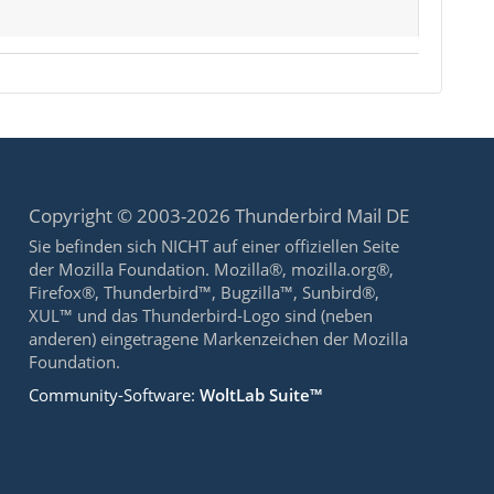
Copyright © 2003-2026 Thunderbird Mail DE
Sie befinden sich NICHT auf einer offiziellen Seite
der Mozilla Foundation. Mozilla®, mozilla.org®,
Firefox®, Thunderbird™, Bugzilla™, Sunbird®,
XUL™ und das Thunderbird-Logo sind (neben
anderen) eingetragene Markenzeichen der Mozilla
Foundation.
Community-Software:
WoltLab Suite™