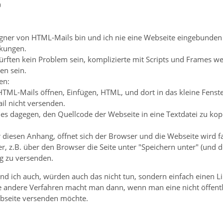
0
gner von HTML-Mails bin und ich nie eine Webseite eingebunde
nkungen.
rften kein Problem sein, komplizierte mit Scripts und Frames wer
en sein.
en:
HTML-Mails öffnen, Einfügen, HTML, und dort in das kleine Fenst
il nicht versenden.
 es dagegen, den Quellcode der Webseite in eine Textdatei zu k
diesen Anhang, öffnet sich der Browser und die Webseite wird fas
er, z.B. über den Browser die Seite unter "Speichern unter" (un
ng zu versenden.
nd ich auch, würden auch das nicht tun, sondern einfach einen L
e andere Verfahren macht man dann, wenn man eine nicht öffentli
bseite versenden möchte.