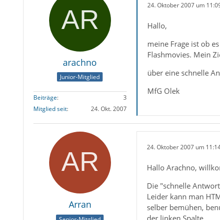
24. Oktober 2007 um 11:0
Hallo,
meine Frage ist ob es
Flashmovies. Mein Zie
arachno
über eine schnelle A
Junior-Mitglied
MfG Olek
Beiträge
3
Mitglied seit
24. Okt. 2007
24. Oktober 2007 um 11:1
Hallo Arachno, will
Die "schnelle Antwort
Leider kann man HTML
Arran
selber bemühen, benu
der linken Spalte.
Senior-Mitglied