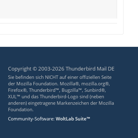
Copyright © 2003-2026 Thunderbird Mail DE
Sie befinden sich NICHT auf einer offiziellen Seite
der Mozilla Foundation. Mozilla®, mozilla.org®,
Firefox®, Thunderbird™, Bugzilla™, Sunbird®,
XUL™ und das Thunderbird-Logo sind (neben
anderen) eingetragene Markenzeichen der Mozilla
Foundation.
Community-Software:
WoltLab Suite™