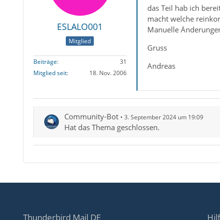
das Teil hab ich bere
macht welche reink
ESLALO001
Manuelle Änderungen
Mitglied
Gruss
Beiträge
31
Andreas
Mitglied seit
18. Nov. 2006
Community-Bot
3. September 2024 um 19:09
Hat das Thema geschlossen.
Thunderbird Mail DE
Hil