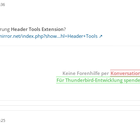
:36
erung
Header Tools Extension
?
mirror.net/index.php?show…hl=Header+Tools
Keine Forenhilfe per
Konversatio
Für Thunderbird-Entwicklung spend
:25